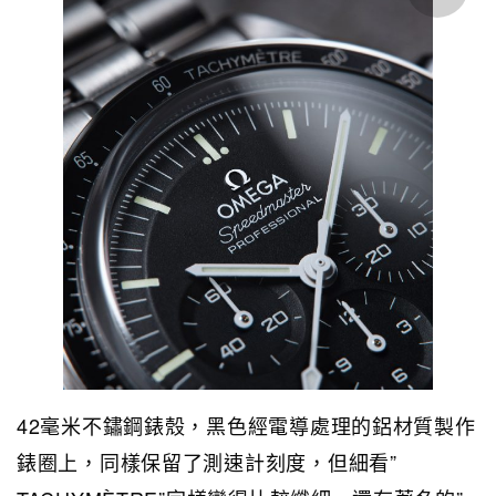
42毫米不鏽鋼錶殼，黑色經電導處理的鋁材質製作
錶圈上，同樣保留了測速計刻度，但細看”