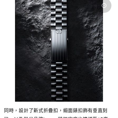
同時，設計了新式折疊扣，緞面錶扣飾有垂直刻