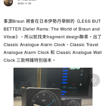
2020-11-23
事源Braun 將會在日本伊勢丹舉辦的《LESS BUT
BETTER Dieter Rams: The World of Braun and
Vitsœ》，所以就找來fragment design聯乘，出了
Classic Analogue Alarm Clock、Classic Travel
Analogue Alarm Clock 和 Classic Analogue Wall
Clock 三款時鐘特別版本。