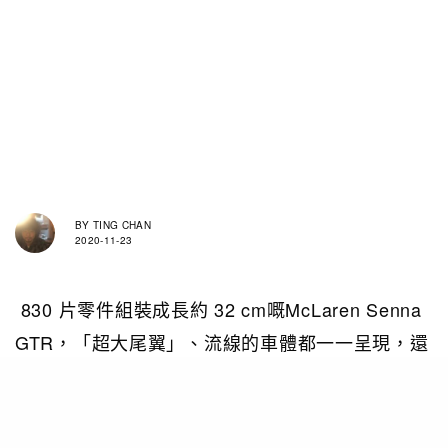
BY
TING CHAN
2020-11-23
830 片零件組裝成長約 32 cm嘅McLaren Senna
GTR，「超大尾翼」、流線的車體都一一呈現，還
有上掀式車門（Dihedral Door）、前輪轉向、以
及可移動活塞的 V8 引擎唔至睇到，仲玩得！