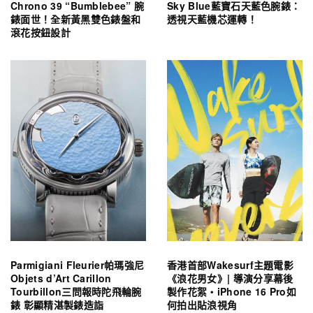
Chrono 39 “Bumblebee” 腕
Sky Blue藍寶石天藍色腕錶：
錶面世！全新黃黑雙色錶盤和
透視天藍機芯運轉！
滾花按鈕設計
Parmigiani Fleurier帕瑪強尼
香港首部Wakesurf主題電影
Objets d’Art Carillon
《浪花男女》| 導演分享幕後
Tourbillon三問報時陀飛輪腕
製作花絮・iPhone 16 Pro如
錶 彰顯精湛製錶造詣
何拍出貼浪視角