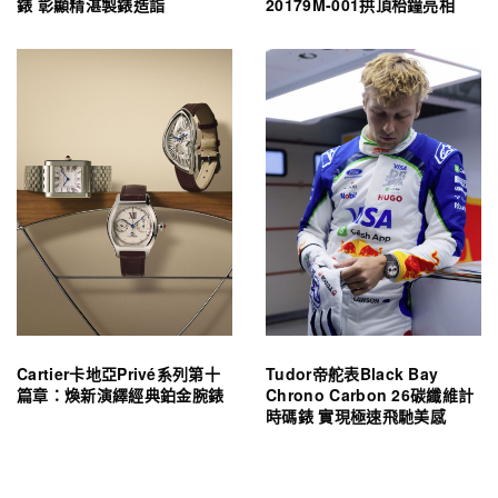
錶 彰顯精湛製錶造詣
20179M-001拱頂枱鐘亮相
Cartier卡地亞Privé系列第十
Tudor帝舵表Black Bay
篇章：煥新演繹經典鉑金腕錶
Chrono Carbon 26碳纖維計
時碼錶 實現極速飛馳美感