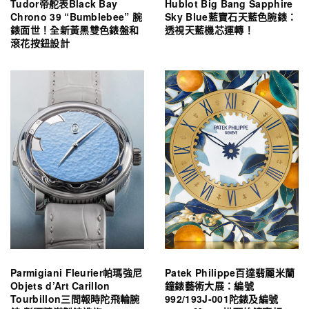
Tudor帝舵表Black Bay
Hublot Big Bang Sapphire
Chrono 39 “Bumblebee” 腕
Sky Blue藍寶石天藍色腕錶：
錶面世！全新黃黑雙色錶盤和
透視天藍機芯運轉！
滾花按鈕設計
Parmigiani Fleurier帕瑪強尼
Patek Philippe百達翡麗米蘭
Objets d’Art Carillon
鐘錶藝術大展：編號
Tourbillon三問報時陀飛輪腕
992/193J-001陀錶及編號