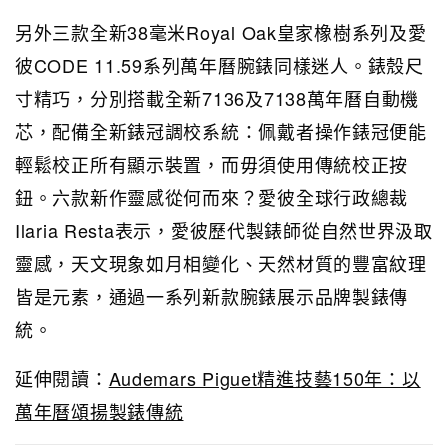
另外三款全新38毫米Royal Oak皇家橡樹系列及愛
彼CODE 11.59系列萬年曆腕錶同樣迷人。錶殼尺
寸精巧，分別搭載全新7136及7138萬年曆自動機
芯，配備全新錶冠調校系統：佩戴者操作錶冠便能
輕鬆校正所有顯示裝置，而毋須使用傳統校正按
鈕。六款新作靈感從何而來？愛彼全球行政總裁
Ilaria Resta表示，愛彼歷代製錶師從自然世界汲取
靈感，天文現象如月相變化、天然材質的豐富紋理
皆是元素，通過一系列新款腕錶展示品牌製錶傳
統。
延伸閱讀：
Audemars Piguet精進技藝150年：以
萬年曆頌揚製錶傳統