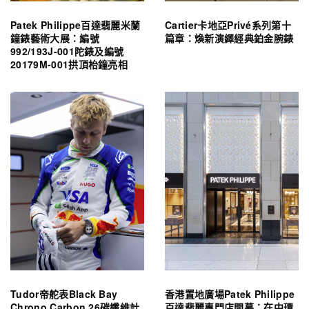
Patek Philippe百達翡麗米蘭
Cartier卡地亞Privé系列第十
鐘錶藝術大展：編號
篇章：煥新演繹經典鉑金腕錶
992/193J-001陀錶及編號
20179M-001拱頂枱鐘亮相
Tudor帝舵表Black Bay
香港置地廣場Patek Philippe
Chrono Carbon 26碳纖維計
百達翡麗專門店開幕：在中環