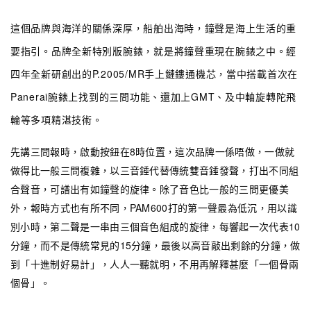
這個品牌與海洋的關係深厚，船舶出海時，鐘聲是海上生活的重
要指引。品牌全新特別版腕錶，就是將鐘聲重現在腕錶之中。經
四年全新研創出的P.2005/MR手上鏈鏤通機芯，當中搭載首次在
Panerai腕錶上找到的三問功能、還加上GMT、及中軸旋轉陀飛
輪等多項精湛技術。
先講三問報時，啟動按鈕在8時位置，這次品牌一係唔做，一做就
做得比一般三問複雜，以三音錘代替傳統雙音錘發聲，打出不同組
合聲音，可譜出有如鐘聲的旋律。除了音色比一般的三問更優美
外，報時方式也有所不同，PAM600打的第一聲最為低沉，用以識
別小時，第二聲是一串由三個音色組成的旋律，每響起一次代表10
分鐘，而不是傳統常見的15分鐘，最後以高音敲出剩餘的分鐘，做
到「十進制好易計」，人人一聽就明，不用再解釋甚麼「一個骨兩
個骨」。