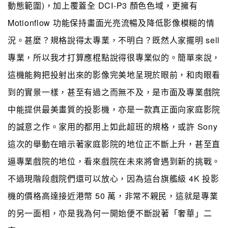
動態範圍)，加上覆蓋全 DCI-P3 顏色色域，更擁有
Motionflow 功能保持畫面光亮流暢及降低影像模糊的情
況。甚麼？規格說得太專業，不明白？既然人家擺明 sell
專業，所以我才打算應棍點說得很專業似的。簡單來說，
這機能夠把投射出來的影像完美地呈現於眼前，和肉眼看
到的實景一樣，甚至有過之而無不及，是市面及專業戲院
中能提供最美畫質的投影機，亦是一款真正面向家庭影院
的誠意之作。家用的都用上如此超班的規格，或許 Sony
這次的舉動在暗示著家庭影院的地位正不斷上升，甚至直
逼專業戲院的地位，看來戲院在未來將會遇到新的挑戰。
不過現階段戲院們還可以放心，因為這台旗艦級 4K 投影
機的價格高達接近港幣 50 萬，非常不親民，這就是專業
的另一面相，亦是我為何一開始便不斷說著「奢華」二