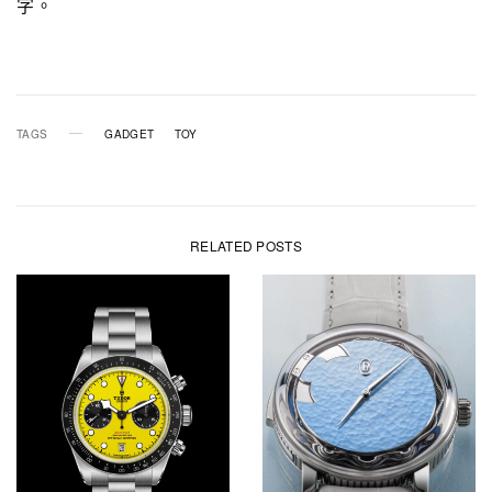
字。
TAGS
GADGET
TOY
RELATED POSTS