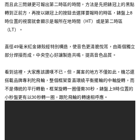
而且此三問錶更可報出第二時區的時間，方法是先把錶冠上的黑點
轉到正前方，再按以錶冠上的按鈕去選擇要報時的時區，錶盤上8
時位置的視窗就會顯示是報所在地時間（HT）或是第二時區
（LT）。
直徑49毫米紅金錶殼經特別構造，使音色更清脆悅耳，由兩個獨立
部分焊接而成，中央空心好讓製造共鳴，提高音色品質。
看到這裡，大家應該讚嘆不已，但，厲害的地方不僅如此，機芯還
搭載品牌專利陀飛輪，整個框架垂直環繞平衡擺輪的中軸旋轉，而
不是傳統的平行轉動。框架旋轉一圈僅需30秒，錶盤上9時位置的
小秒盤更有以30秒轉一圈，跟陀飛輪的轉速相呼應。