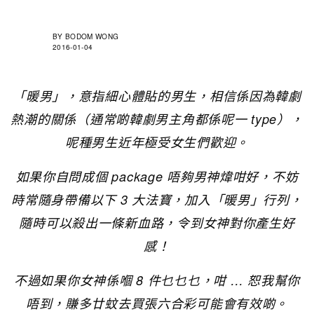
BY
BODOM WONG
2016-01-04
「暖男」，意指細心體貼的男生，相信係因為韓劇
熱潮的關係（通常啲韓劇男主角都係呢一 type），
呢種男生近年極受女生們歡迎。
如果你自問成個 package 唔夠男神煒咁好，不妨
時常隨身帶備以下 3 大法寶，加入「暖男」行列，
隨時可以殺出一條新血路，令到女神對你產生好
感！
不過如果你女神係嗰 8 件乜乜乜，咁 … 恕我幫你
唔到，賺多廿蚊去買張六合彩可能會有效啲。