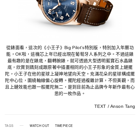
從錶面看，這次的《小王子》Big Pilot’s特別版，特別加入年曆功
能，OK啦，這機芯上年已經出現在葡萄牙人系列之中。不過這錶
最有趣的是在錶底，翻轉腕錶，就可透過大型透明藍寶石水晶錶
底，欣賞到鐫刻成跟原著中插畫相同的小王子形象的金質上鏈擺
陀，小王子在他的星球上凝神地望向天空。充滿花朵的星球構成擺
陀中心位，圍繞軸線偏心旋轉。擺陀經過複雜計算，不但美觀，而
且上鏈效能也跟一般擺陀無二，是到目前為止品牌今年新作最有心
思的一枚作品。
TEXT / Anson Tang
TAGS
WATCH OUT
TIMEPIECE