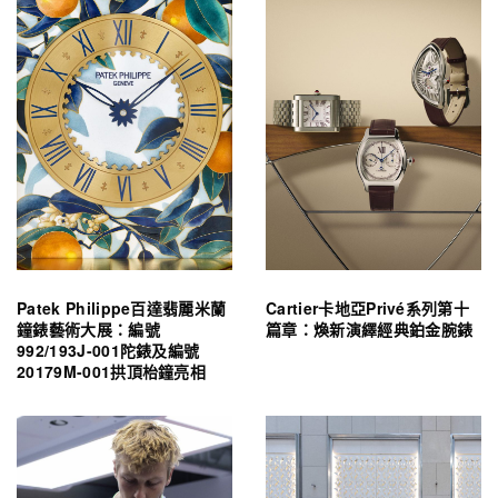
Patek Philippe百達翡麗米蘭
Cartier卡地亞Privé系列第十
鐘錶藝術大展：編號
篇章：煥新演繹經典鉑金腕錶
992/193J-001陀錶及編號
20179M-001拱頂枱鐘亮相