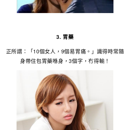
3. 胃藥
正所謂：「10個女人，9個易胃痛。」識得時常隨
身帶住包胃藥喺身，3個字，冇得輸！