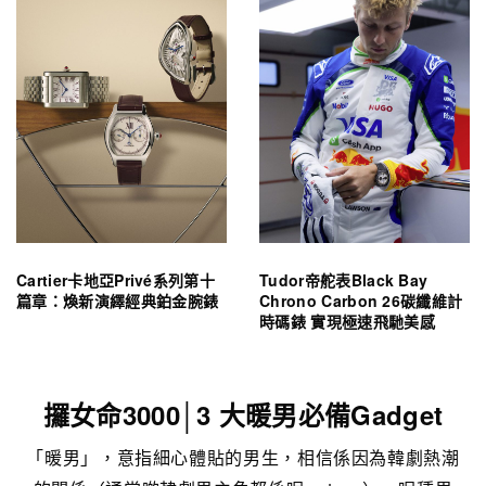
Cartier卡地亞Privé系列第十
Tudor帝舵表Black Bay
篇章：煥新演繹經典鉑金腕錶
Chrono Carbon 26碳纖維計
時碼錶 實現極速飛馳美感
攞女命3000│3 大暖男必備Gadget
「暖男」，意指細心體貼的男生，相信係因為韓劇熱潮