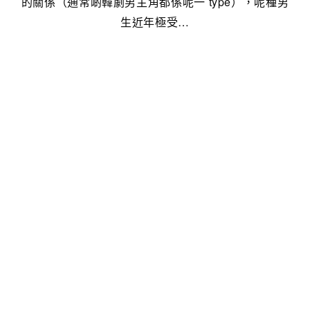
的關係（通常啲韓劇男主角都係呢一 type），呢種男
生近年極受…