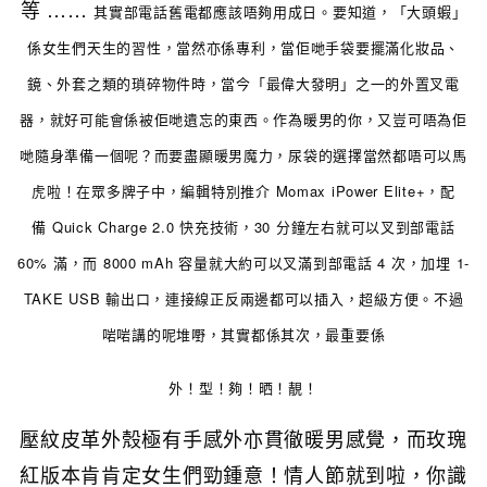
等 ……
其實部電話舊電都應該唔夠用成日。要知道，「大頭蝦」
係女生們天生的
習性
，當然亦係
專利
，當佢哋手袋要擺滿化妝品、
鏡、外套之類的瑣碎物件時，當今「最偉大發明」之一的外置叉電
器，就好可能會係被佢哋遺忘的東西。作為暖男的你，又豈可唔為佢
哋隨身準備一個呢？而要盡顯暖男魔力，尿袋的選擇當然都唔可以馬
虎啦！在眾多牌子中，編輯特別推介 Momax
iPower Elite+，配
備
Quick Charge 2.0 快充技術，30 分鐘左右就可以叉到部電話
60% 滿，
而
8000 mAh 容量就大約可以叉滿到部電話 4 次，加埋
1-
TAKE USB 輸出口，連接線正反兩邊都可以插入，超級方便
。不過
啱啱講的呢堆嘢，其實都係其次，最重要係
外！型！夠！晒！靚！
壓紋皮革外殼極有手感外亦貫徹暖男感覺，而玫瑰
紅版本肯肯定女生們勁鍾意！情人節就到啦，你識