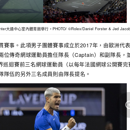
r大通中心室內體育館舉行。PHOTO/ ©Rolex/Daniel Forster & Jed Jacob
貫賽事。此項男子團體賽事成立於2017年，由歐洲代
位傳奇網球運動員擔任隊長（Captain）和副隊長，
世界巡迴賽前三名網球運動員（以每年法國網球公開賽完
隊隊伍的另外三名成員則由隊長提名。