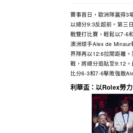
賽事首日，歐洲隊贏得3
以總分9:3反超前。第三日賽事
戰雙打比賽，輕鬆以7-6
澳洲球手Alex de Min
界隊再以12:6拉開距離。第
戰，將總分追貼至9:12。
比分6-3和7-6擊敗強敵Al
利華盃：以Rolex勞力