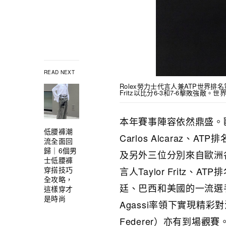
READ NEXT
Rolex勞力士代言人兼ATP世界排名第4
Fritz以比分6-3和7-6擊敗強敵。世界隊
本年賽事陣容依然鼎盛。
低腰褲潮
Carlos Alcaraz、AT
流全面回
歸｜6個男
及另外三位分別來自歐洲
士低腰褲
穿搭技巧
言人Taylor Fritz、
全攻略，
廷、巴西和美國的一流選手出
這樣穿才
是時尚
Agassi率領下實現精彩對
Federer）亦有到場觀賽