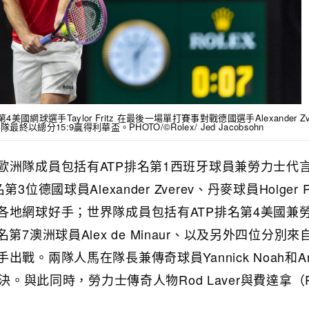
美國網球選手Taylor Fritz 在最後一場單打賽事對戰德國選手Alexander Zve
最終以總分15:9贏得利華盃。PHOTO/©Rolex/ Jed Jacobsohn
歐洲隊成員包括有ATP排名第1西班牙球員兼勞力士代
P排名第3位德國球員Alexander Zverev、丹麥球員Holger 
各地網球好手；世界隊成員包括有ATP排名第4美國兼
ATP排名第7澳洲球員Alex de Minaur、以及另外四位分別
戰。兩隊人馬在隊長兼傳奇球員Yannick Noah和An
決。與此同時，勞力士傳奇人物Rod Laver與費達拿（R
。