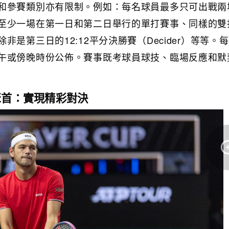
和參賽類別亦有限制。例如：每名球員最多只可出戰兩
至少一場在第一日和第二日舉行的單打賽事、同樣的雙
非是第三日的12:12平分決勝賽（Decider）等等。
午或傍晚時份公佈。賽事既考球員球技、臨場反應和默
聚首：實現精彩對決