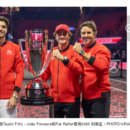
r Fritz、João Fonseca和Pat Rafter奪得2025 利華盃。PHOTO/©Role