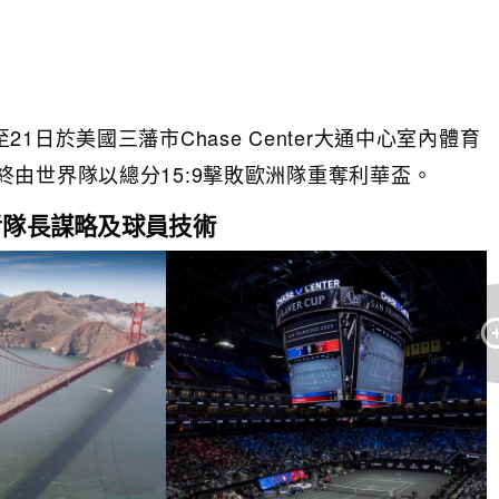
日至21日於美國三藩市Chase Center大通中心室內體育
由世界隊以總分15:9擊敗歐洲隊重奪利華盃。
考隊長謀略及球員技術