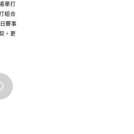
場單打
打組合
每日賽事
契，更