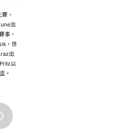
比賽，
une出
單賽事，
sik，世
raz出
itz以
華盃。