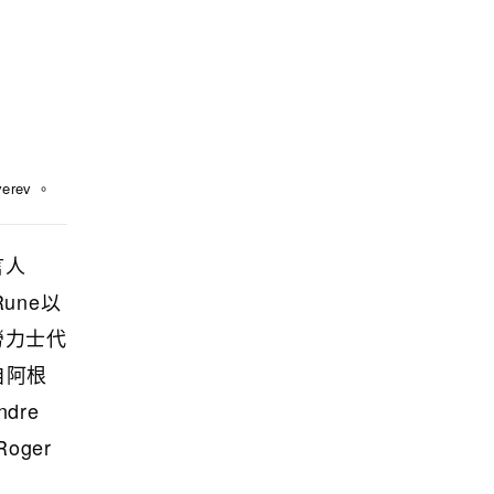
rev 。
言人
Rune以
勞力士代
來自阿根
dre
oger