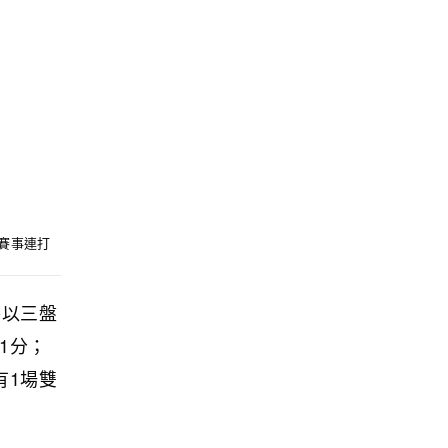
日賽事連打
賽以三盤
1分；
有1場雙