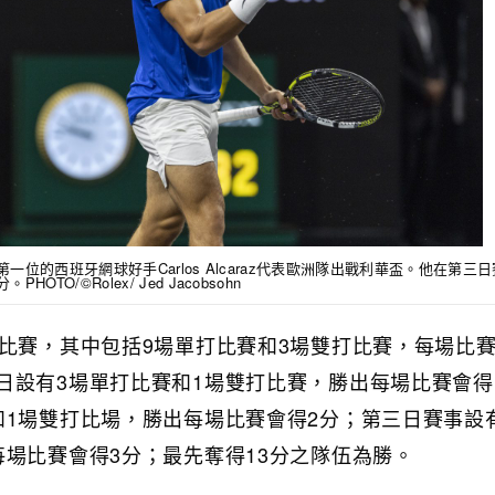
第一位的西班牙網球好手Carlos Alcaraz代表歐洲隊出戰利華盃。他在第三
O/©Rolex/ Jed Jacobsohn
場比賽，其中包括9場單打比賽和3場雙打比賽，每場比
日設有3場單打比賽和1場雙打比賽，勝出每場比賽會得
和1場雙打比場，勝出每場比賽會得2分；第三日賽事設
每場比賽會得3分；最先奪得13分之隊伍為勝。