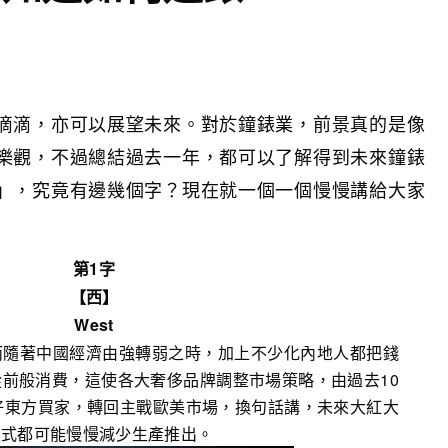
滴滴，亦可以展望未來。對於鐘錶業，前景真的是像
樂觀，不過總結過去一年，都可以了解得到未來鐘錶
」，究竟有邊幾個字？現在就一個一個慢慢講給大家
第1字
【西】
West
而隨著中國經濟由強轉弱之時，加上不少化內地人都把錢
前般消費，這使各大奢侈品牌調整市場策略，由過去10
好東方買家，轉回主戰歐美市場，換句話講，未來大紅大
款式都可能慢慢減少生產推出。