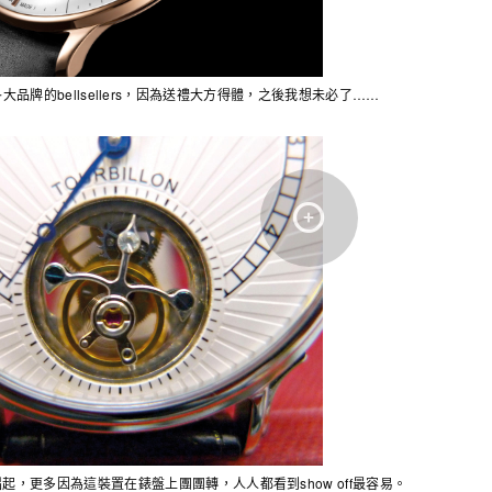
品牌的bellsellers，因為送禮大方得體，之後我想未必了
……
，更多因為這裝置在錶盤上團團轉，人人都看到show off最容易。