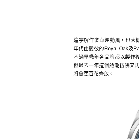
這字解作奢華運動風，也大概
年代由愛彼的Royal Oak及
不過早幾年各品牌都以製作複
但過去一年這個熱潮彷彿又
將會更百花齊放。