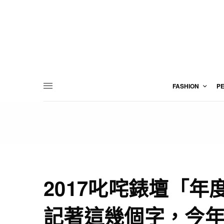
FASHION
P
2017叱咤錶壇「年
記著這幾個字，今