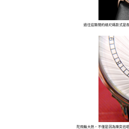
過往這類簡約細尺碼款式是各大
陀飛輪大熱，不僅是因為陳奕迅唱起