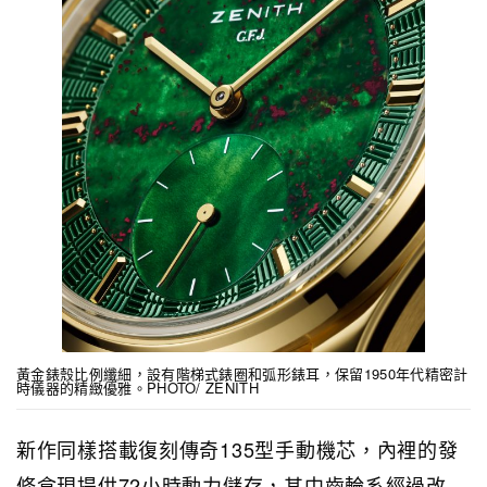
黃金錶殼比例纖細，設有階梯式錶圈和弧形錶耳，保留1950年代精密計
時儀器的精緻優雅。PHOTO/ ZENITH
新作同樣搭載復刻傳奇135型手動機芯，內裡的發
條盒現提供72小時動力儲存，其中齒輪系經過改