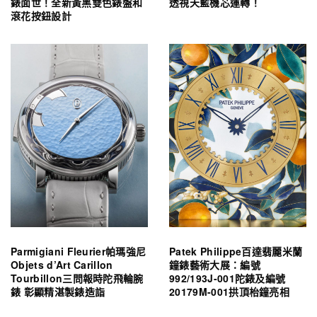
錶面世！全新黃黑雙色錶盤和
透視天藍機芯運轉！
滾花按鈕設計
Parmigiani Fleurier帕瑪強尼
Patek Philippe百達翡麗米蘭
Objets d’Art Carillon
鐘錶藝術大展：編號
Tourbillon三問報時陀飛輪腕
992/193J-001陀錶及編號
錶 彰顯精湛製錶造詣
20179M-001拱頂枱鐘亮相