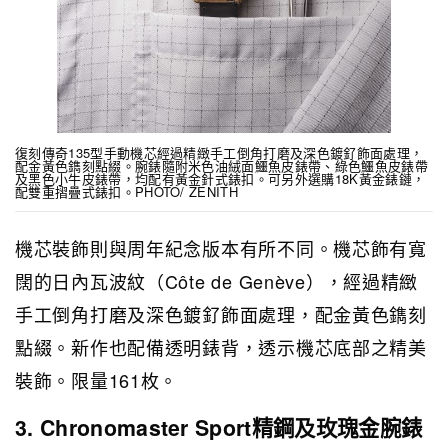
復刻傳奇135型手動機芯經過精緻手工倒角打磨及深色鍍釕飾面處理，
配金黃色鐫刻點綴。腕錶隨附米色油絨面鱷魚皮錶帶、綠色鱷魚皮錶帶
及黑色小牛皮錶帶，均配有黃金針式錶扣。可另外選購18K黃金錶鏈，
配雙重摺疊式錶扣。PHOTO/ ZENITH
機芯裝飾則與周年紀念版本有所不同。機芯飾有寬
闊的日內瓦波紋（Côte de Genève），經過精緻
手工倒角打磨及深色鍍釕飾面處理，配金黃色鐫刻
點綴。新作也配備透明錶背，透示機芯底部之精美
裝飾。限量161枚。
3. Chronomaster Sport精鋼及玫瑰金腕錶