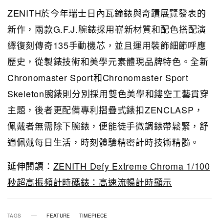
ZENITH於今年瑞士日內瓦鐘錶與奇蹟展覽發表的
新作，兩款G.F.J.腕錶採用嶄新材質和配色搭配演
繹復刻傳奇135手動機芯，並且運用裝飾細節呼應
歷史，從製錶技術和美學元素體現品牌特色。全新
Chronomaster Sport和Chronomaster Sport
Skeleton腕錶則分別採用雙色美學和鏤空工藝貫穿
主題，後者更配備專利摺疊式錶扣ZENCLASP，
佩戴者無需除下腕錶，便能徒手微調錶帶鬆緊，舒
適佩戴每日生活，時刻體驗精密計時技術精髓。
延伸閱讀：
ZENITH Defy Extreme Chroma 1/100
秒超高振頻計時碼錶：高速流暢計時顯示
TAGS
FEATURE
TIMEPIECE