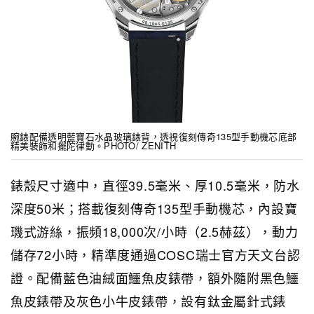
腕錶配備透明藍寶石水晶玻璃錶背，透視復刻傳奇135型手動機芯底部
精美裝飾和擺陀律動。PHOTO/ ZENITH
錶殼尺寸適中，直徑39.5毫米、厚10.5毫米，防水
深度50米；搭載復刻傳奇135型手動機芯，內設寶
璣式游絲，振頻18,000次/小時（2.5赫茲），動力
儲存72小時，精準度通過COSC瑞士官方天文台認
證。配備藍色油絨面鱷魚皮錶帶，額外隨附黑色鱷
魚皮錶帶及灰色小牛皮錶帶，設有鈦金屬針式錶