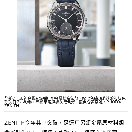
全新G.F.J.鉭金屬腕錶採用鉭金屬鑄造錶殼，配黑色縞瑪瑙錶盤和灰色
珍珠貝母小秒盤，整體呈現深邃灰黑色澤，配色含蓄高雅。PHOTO/
ZENITH
ZENITH今年其中突破，是運用另類金屬原材料鉭
金屬製作G.F.J.腕錶。首款G.F.J.腕錶在上年面