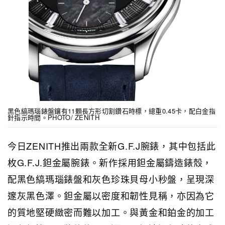
黑色縞瑪瑙錶盤鑲有11顆長方形切割鑽石時標，總重0.45卡，配白金指
針指示時間。PHOTO/ ZENITH
今日ZENITH推出兩款全新G.F.J腕錶，其中包括此
枚G.F.J.鉭金屬腕錶。新作採用鉭金屬鑄造錶殼，
配黑色縞瑪瑙錶盤和灰色珍珠貝母小秒盤，呈現深
邃灰黑色澤。鉭金屬以密度和韌性見稱，亦因為它
的質地堅硬緻密而難以加工。與黃金和鉑金的加工