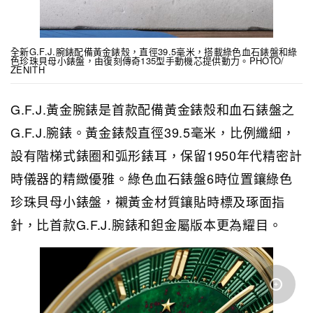
全新G.F.J.腕錶配備黃金錶殼，直徑39.5毫米，搭載綠色血石錶盤和綠
色珍珠貝母小錶盤，由復刻傳奇135型手動機芯提供動力。PHOTO/
ZENITH
G.F.J.黃金腕錶是首款配備黃金錶殼和血石錶盤之
G.F.J.腕錶。黃金錶殼直徑39.5毫米，比例纖細，
設有階梯式錶圈和弧形錶耳，保留1950年代精密計
時儀器的精緻優雅。綠色血石錶盤6時位置鑲綠色
珍珠貝母小錶盤，襯黃金材質鑲貼時標及琢面指
針，比首款G.F.J.腕錶和鉭金屬版本更為耀目。