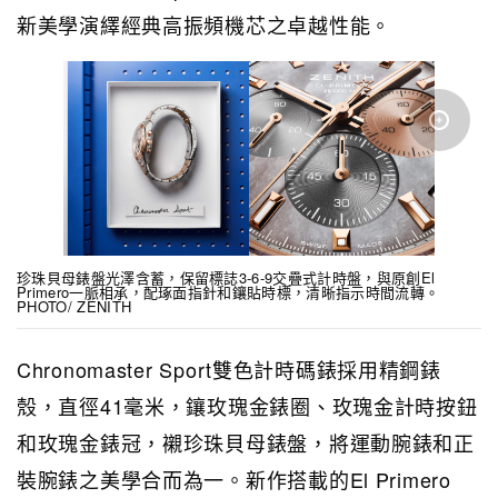
新美學演繹經典高振頻機芯之卓越性能。
珍珠貝母錶盤光澤含蓄，保留標誌3-6-9交疊式計時盤，與原創El
Primero一脈相承，配琢面指針和鑲貼時標，清晰指示時間流轉。
PHOTO/ ZENITH
Chronomaster Sport雙色計時碼錶採用精鋼錶
殼，直徑41毫米，鑲玫瑰金錶圈、玫瑰金計時按鈕
和玫瑰金錶冠，襯珍珠貝母錶盤，將運動腕錶和正
裝腕錶之美學合而為一。新作搭載的El Primero