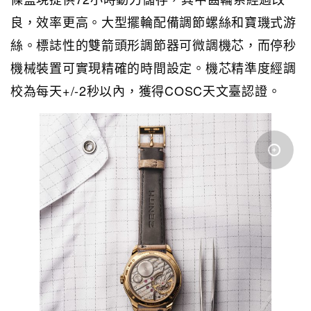
良，效率更高。大型擺輪配備調節螺絲和寶璣式游
絲。標誌性的雙箭頭形調節器可微調機芯，而停秒
機械裝置可實現精確的時間設定。機芯精準度經調
校為每天+/-2秒以內，獲得COSC天文臺認證。