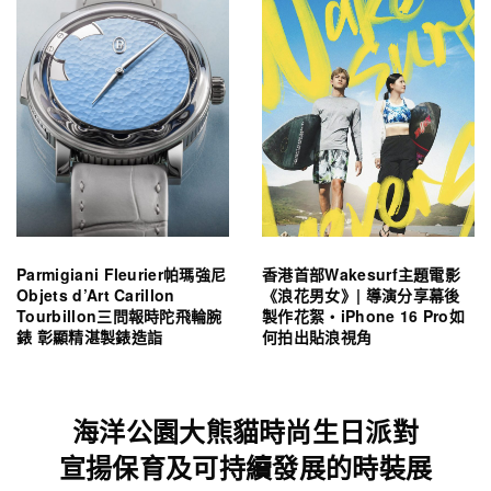
Parmigiani Fleurier帕瑪強尼
香港首部Wakesurf主題電影
Objets d’Art Carillon
《浪花男女》| 導演分享幕後
Tourbillon三問報時陀飛輪腕
製作花絮・iPhone 16 Pro如
錶 彰顯精湛製錶造詣
何拍出貼浪視角
海洋公園大熊貓時尚生日派對
宣揚保育及可持續發展的時裝展