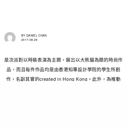
BY
DANIEL CHAN
2017-08-29
是次派對以時裝表演為主題，展岀以大熊貓為題的時尚作
品，而且每件作品均是由香港知專設計學院的學生所創
作，名副其實的created in Hong Kong。此外，為推動
大眾對大熊貓保育和環保時裝發展的關注，所有作品均是
以膠袋、木衣夾、汽水蓋等recycle 物料設計，以服裝設
計描繪岀大熊貓​在野外​面對的各種挑戰，透過此等設計帶
岀保育工作的重要性。
與
此同時由香港
市
民設計的26件