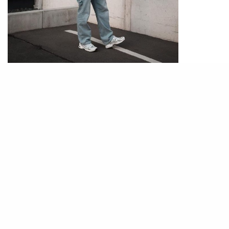
PHOTO / IG@
fashionforteenboys
以休閒的造型來說，配襯波鞋就非常恰當，一件寬
鬆的校園風衛衣襯上工裝牛仔褲，腳上就可以穿上
一對白色波鞋，選擇New Balance的波鞋更散發一
種老爹鞋的感覺，是潮流必備的單品之一。
New Balance穿搭示範 2 : 復古版波鞋營造校園風