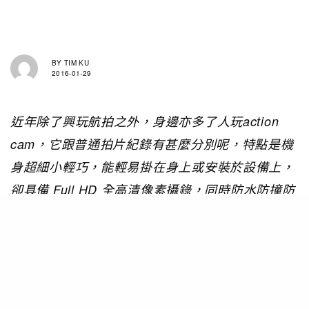
BY
TIM KU
2016-01-29
近年除了興玩航拍之外，身邊亦多了人玩action
cam，它跟普通拍片紀錄有甚麼分別呢，特點是機
身超細小輕巧，能輕易掛在身上或安裝於設備上，
卻具備 Full HD 全高清像素攝錄，同時防水防撞防
震，即是說你帶著它上山下海都能最安全地以第一
身角度一一紀錄下來。Sony也加入action cam行
列，最新推出的這款Action Cam HDR-AS50，具
有1,110萬像素背照式CMOS影像感測器，配合蔡
司Tessar鏡頭，拍攝的影片清晰悅目。