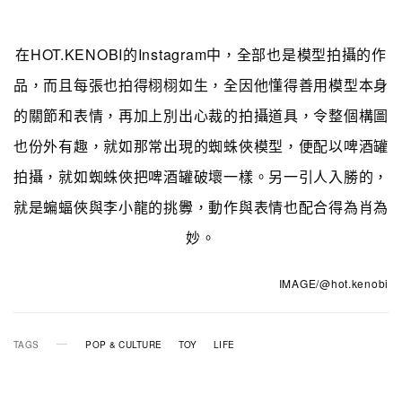
在HOT.KENOBI的Instagram中，全部也是模型拍攝的作
品，而且每張也拍得栩栩如生，全因他懂得善用模型本身
的關節和表情，再加上別出心裁的拍攝道具，令整個構圖
也份外有趣，就如那常出現的蜘蛛俠模型，便配以啤酒罐
拍攝，就如蜘蛛俠把啤酒罐破壞一樣。另一引人入勝的，
就是蝙蝠俠與李小龍的挑釁，動作與表情也配合得為肖為
妙。
IMAGE/@hot.kenobi
TAGS
POP & CULTURE
TOY
LIFE