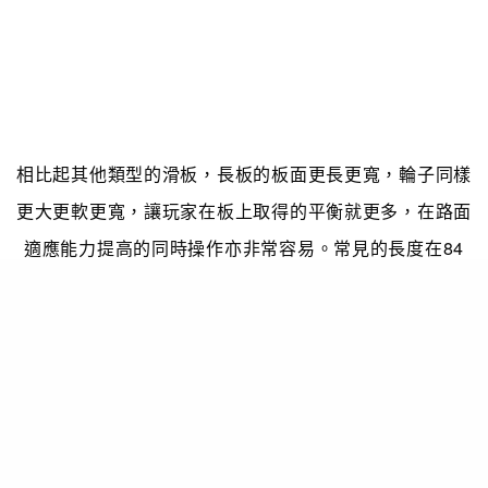
相比起其他類型的滑板，長板的板面更長更寬，輪子同樣
更大更軟更寬，讓玩家在板上取得的平衡就更多，在路面
適應能力提高的同時操作亦非常容易。常見的長度在84
到150cm之間，寬22.8到25.4cm，由楓木、竹子、玻璃
纖維、碳纖維、金屬、混合材質打造而成。