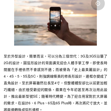
至於外型設計，簡單而言，可以分為三個世代：3G及3GS沿襲了
2G的設計，圓弧形設計的背面講究迎合人體手掌工學，即使長時
間握在手裡依然不會感到不適；而被譽為「史上最美麗設計」的
4、4S、5、5S及5C，則強調線條美的修長形設計，邊框亦變成了
直角設計，至於屏幕雖然拉長至4寸，但整體體型卻比以前更加輕
巧纖細，由於極受歡迎的關係，蘋果在今年初甚至再次沿用此設
計，推出最新型號SE；隨著時代轉變，為了迎合用家對於大屏幕
的需求，在設計6、6 Plus、6S及6S Plus時，再次將尺寸放大，並
將兩邊轉換成弧形邊框。