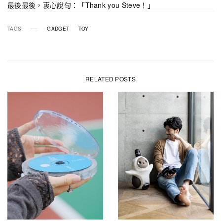
最後最後，衷心說句：「Thank you Steve！」
TAGS
GADGET
TOY
RELATED POSTS