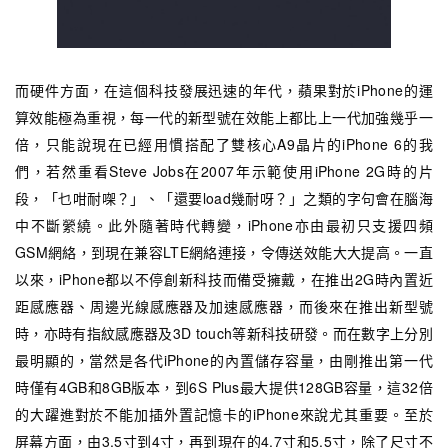
而硬件方面，在這個科技發展迅速的年代，蘋果對於iPhone的運
算效能極為重視，每一代的新型號在效能上都比上一代加強幾乎一
倍，只能說現在已經用慣搭配了雙核心A9晶片的iPhone 6的我
們，若然重看Steve Jobs在2007年示範使用iPhone 2G時的片
段，「乜咁耐㗎？」、「還要load幾耐呀？」之類的字句會在腦海
中不斷縈繞。此外隨著時代轉變，iPhone亦由最初只支援四頻
GSM網絡，到現在兼容LTE網絡連接，令傳送效能大大提高。一直
以來，iPhone都以不停創新科技而備受擁戴，在推出2G時內置近
距感應器、周邊光線感應器及加速感應器，而後來在推出新型號
時，亦時有指紋感應器及3D touch等新科技研發。而在數字上分別
最明顯的，當然是各代iPhone的內置儲存容量，由剛推出第一代
時僅有4GB和8GB版本，到6S Plus最大提供128GB容量，這32倍
的大躍進對於不能加插外置記憶卡的iPhone來說尤其重要。至於
屏幕方面，由3.5寸到4寸，再到現在的4.7寸和5.5寸，除了尺寸不