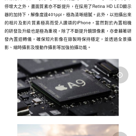
停增大之外，畫面質素亦不斷提升，在採用了Retina HD LED顯示
器的加持下，解像度達401ppi，極為清晰細膩。此外，以拍攝出來
的相片及影片質素極高而受人讚頌的iPhone，當然對於內置相機
的研發及升級也是極為重視，除了不斷提升鏡頭像素，亦會藉著研
發內置迴轉儀，確保短片影像在錄製時保持穩定，並透過全景攝
影、縮時攝影及慢動作攝影等加強拍攝功能。