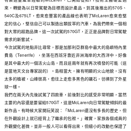
來，轉變為以日常駕駛為目標而設計產品。到其後推出的570S、
540C及675LT，愈來愈豐富的產品線也表明了McLaren愈來愈堅
定的信心，堅信自己可以製造出類拔萃的汽車，為我們帶來一個相
對大眾的超跑品牌。這一次試駕的570GT，正正是品牌對日常駕駛
需求的新嘗試。
今次試駕的地點非比尋常，那是加那利亞群島中最大的島嶼特內里
費島（Tenerife），坐落在西班牙靠近非洲海岸的大西洋中，好像
是其中最大的一個活火山島，而且這兩年就有再次噴發的可能（這
是當地天文台專家說的）。島相當大，擁有明顯的火山地貌，沒有
太多的植被，山峰很高，愈往上走愈多黑色的礪石，彷彿到了外星
球一樣。
我們在兩天內先後試駕了四款車，前後對比的感受非常明顯，當然
主要的內容還是要留給570GT，這是McLaren向日常駕駛傾斜的最
新作品。有時候大家開玩笑說：「McLaren還沒有多長的歷史，但
在外觀設計上就已經背上了繼承的包袱。」確實，家族各個成員的
外觀變化甚微，並非一般人可以看得出來，但細小的改動也保證了