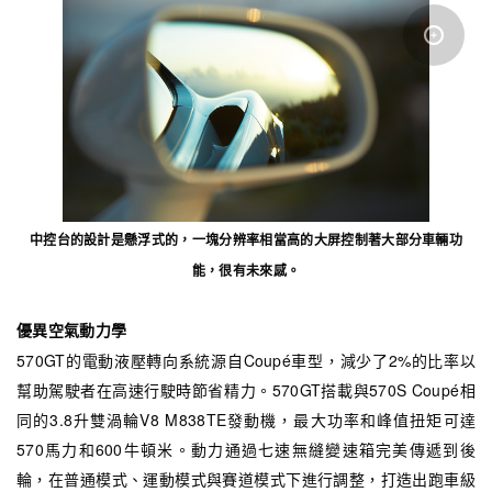
中控台的設計是懸浮式的，一塊分辨率相當高的大屏控制著大部分車輛功
能，很有未來感。
優異空氣動力學
570GT的電動液壓轉向系統源自Coupé車型，減少了2%的比率以
幫助駕駛者在高速行駛時節省精力。570GT搭載與570S Coupé相
同的3.8升雙渦輪V8 M838TE發動機，最大功率和峰值扭矩可達
570馬力和600牛頓米。動力通過七速無縫變速箱完美傳遞到後
輪，在普通模式、運動模式與賽道模式下進行調整，打造出跑車級