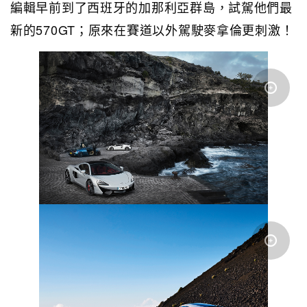
編輯早前到了西班牙的加那利亞群島，試駕他們最
新的570GT；原來在賽道以外駕駛麥拿倫更刺激！