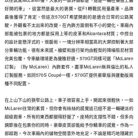
以往試駕McLaren後，大家的一致評價都是「這是一輛在賽道上最
好開的車」，這當然是最大的褒獎。從F1轉戰民用量產車，品牌
最後獲得了肯定，但這次570GT希望開創的是適合日常的公路駕
駛。外觀看不太出來的改變，在內飾方面倒有不小的變化。車廂內
部能被包裹的地方都是採用上等的皮革和Alcantara材質；中控台
的設計是懸浮式的，很藝術，一塊分辨率相當高的大屏控制著大部
分車輛功能，很有未來感。艙壁和旅行架均由輕型的降噪阻尼材質
完美包覆，令車艙環境更為優雅舒適。570GT同樣可選「McLaren
訂製」（By McLaren）內飾套件，盡享McLaren無與倫比的私人
訂製服務。如同570S Coupé一樣，570GT提供豪華版與運動版兩
種不同配置。
在上山下山的狹窄公路上，車子很容易上手，開起來很輕快，一如
McLaren往常的素質，但你會有絲絲的感覺這已經不是一輛硬派的
超級跑車，所有的東西都變得舒服了。座椅的支撐性不錯，但多向
調節後在包裹你的同時，豪華皮質卻能給予你轎車的感覺。作為一
部超跑，今次車廂內的儲物空間意外地充足，不論是精巧地隱藏於