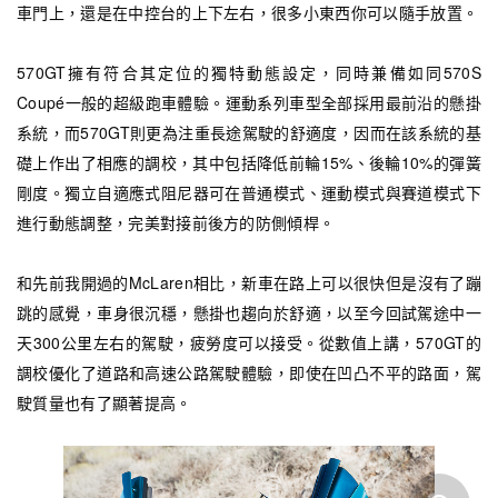
車門上，還是在中控台的上下左右，很多小東西你可以隨手放置。
570GT擁有符合其定位的獨特動態設定，同時兼備如同570S
Coupé一般的超級跑車體驗。運動系列車型全部採用最前沿的懸掛
系統，而570GT則更為注重長途駕駛的舒適度，因而在該系統的基
礎上作出了相應的調校，其中包括降低前輪15%、後輪10%的彈簧
剛度。獨立自適應式阻尼器可在普通模式、運動模式與賽道模式下
進行動態調整，完美對接前後方的防側傾桿。
和先前我開過的McLaren相比，新車在路上可以很快但是沒有了蹦
跳的感覺，車身很沉穩，懸掛也趨向於舒適，以至今回試駕途中一
天300公里左右的駕駛，疲勞度可以接受。從數值上講，570GT的
調校優化了道路和高速公路駕駛體驗，即使在凹凸不平的路面，駕
駛質量也有了顯著提高。