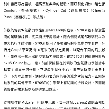
別中響應最為靈敏、極富駕駛樂趣的體驗。而訂製化調校中還包括
Comfort（普通模式）、Cylinder Cut（運動模式）和Inertia
Push（賽道模式）等技術。
外觀的優異空氣動力學性能是McLaren的強項，570GT獨有簡潔圓
潤的駕駛艙線條，完美銜接車尾設計，配合側開式尾部玻璃門以及
更大的行李艙空間。570GT採用了多項獨特的空氣動力學套件，包
括比Coupé車型高出10毫米的尾部定風翼，以配合不同的飛拱設
計，創造出一樣出眾的空氣動力學效果。雖然570GT的前臉設計與
570S Coupé如出一轍，前部保險槓在其精妙的空氣動力學設計中
具有至關重要的作用，它能產生壓強中心，將空氣導流至車身上
方、下方以及兩側，通過這四個方向的導流減少空氣阻力。正如運
動系列的其他車型，570GT的引擎蓋上有明顯的折線設計，因而能
夠優化前擋泥板以及側進氣口氣流。
從標誌性的McLaren F1誕生以來，每一款McLaren公路跑車都採
用與眾不同的蝴蝶門設計，如今570GT也將延續這一經典傳統。它