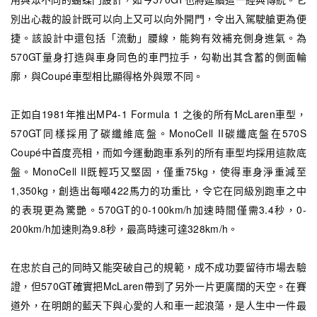
別出心裁的設計既可以向上又可以向外開門，令出入駕駛艙更為便
捷。該設計中還包括「流動」腰線，能夠有效補充側身進氣。為
570GT量身打造與車身同色的車門拉手，勾勒出其含蓄的側面輪
廓，與Coupé車型相比顯得格外與眾不同。
正如自1981年推出MP4-1 Formula 1 之後的所有McLaren車型，
570GT同樣採用了碳纖維底盤。MonoCell II碳纖底盤在570S
Coupé中首度亮相，而如今運動跑車系列的所有車型均採用這款底
盤。MonoCell II既輕巧又堅固，僅重75kg，使得車身淨重減至
1,350kg，創造出每噸422馬力的功重比，令它在同級別跑車之中
的表現更為驚艷。570GT的0-100km/h加速時間僅需3.4秒，0-
200km/h加速則為9.8秒，最高時速可達328km/h。
在忠於自己的同時又能突破自己的規範，成不成功要留待市場去驗
證，但570GT確實把McLaren帶到了另外一片更廣闊的天空。在賽
道外，在明朗的藍天下與心愛的人和車一起浪蕩，是人生中一件最