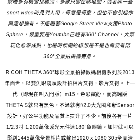
家唔多有機會接觸到。多數只會在睇地圖，或者睇一些
sport video時見到人用，得意是得意，但也不會引起你
興趣想擁有。不過隨著Google Street View支援Photo
Sphere，最重要是Youtube已經有360° Channel，大眾
玩化愈漸成熟，也是時候開始想想是不是也需要有陪
360°全景拍攝機旁身。
RICOH THETA 360°球形全景拍攝數碼相機系列於2013
年面世，以雙魚眼鏡頭設計拍相片又得，影片又得。上一
代（即現在叫入門版）m15，色彩繽紛，而高端版
THETA S就只有黑色，不過就有f/2.0大光圈和新Sensor
設計，好公平功能及品質上提升了不少。前後各有一片
1/2.3吋 1,200萬像感光元件連180°魚眼鏡。加埋就可以
影到1445萬像全景相片或輸出1920 x 1080 30p全高清