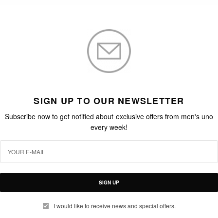
BY
RAY PUN
2026-06-04
NASA在四月順利完成的Artemis II月球計劃，不但
以406,771公里成就人類史上離地球最遠的太空航
行、首次以肉眼觀察月球背面，更再度點燃人類對
浩瀚宇宙的興趣與迷思。對於攝影愛好者，是次伴
隨太空人冒險的Nikon D5和iPhone 17 Pro Max更
更成為話題焦點。趁此契機，讓我們回顧數個關於
太空相機的故事與歷史。
雜貨店的隨性奇蹟