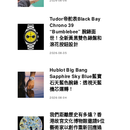
2026-08-06
Tudor帝舵表Black Bay
Chrono 39
“Bumblebee” 腕錶面
世！全新黃黑雙色錶盤和
滾花按鈕設計
2026-08-05
Hublot Big Bang
Sapphire Sky Blue藍寶
石天藍色腕錶：透視天藍
機芯運轉！
2026-08-04
我們距離歷史有多遠？香
港故宮文化博物館邀請9位
藝術家以創作重新回應過