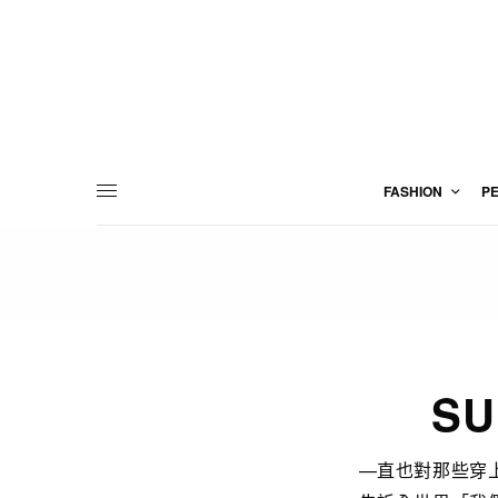
FASHION
P
S
—直也對那些穿