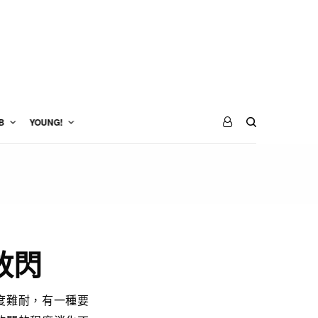
B
YOUNG!
放閃
度難耐，有一種要