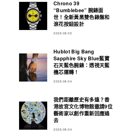
Chrono 39
“Bumblebee” 腕錶面
世！全新黃黑雙色錶盤和
滾花按鈕設計
2026-08-05
Hublot Big Bang
Sapphire Sky Blue藍寶
石天藍色腕錶：透視天藍
機芯運轉！
2026-08-04
我們距離歷史有多遠？香
港故宮文化博物館邀請9位
藝術家以創作重新回應過
去
2026-08-04