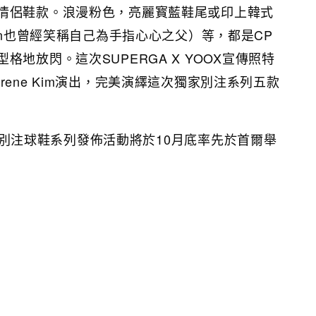
情侶鞋款。浪漫粉色，亮麗寳藍鞋尾或印上韓式
gon也曾經笑稱自己為手指心心之父）等，都是CP
格地放閃。這次SUPERGA X YOOX宣傳照特
rene Kim演出，完美演繹這次獨家別注系列五款
X獨家別注球鞋系列發佈活動將於10月底率先於首爾舉