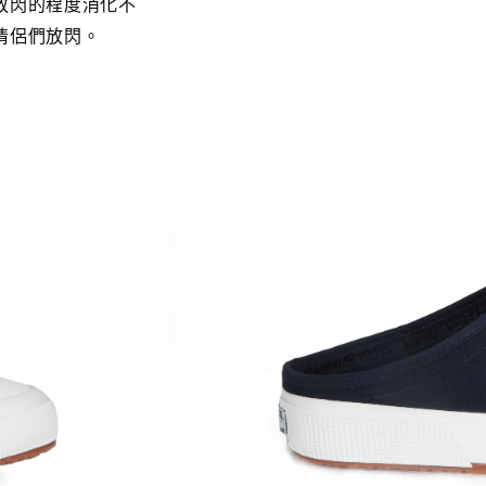
放閃的程度消化不
情侶們放閃。