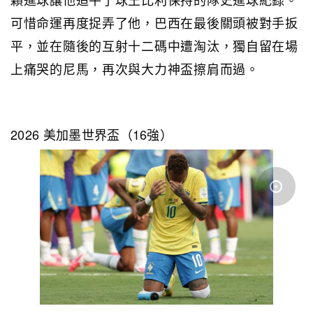
可惜命運再度捉弄了他，巴西在最後關頭被對手扳
平，並在隨後的互射十二碼中遭淘汰，獨自留在場
上痛哭的尼馬，再次與大力神盃擦肩而過。
2026 美加墨世界盃（16強）