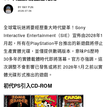
BY
RAY PUN
2026-07-06
全球電玩迷將要經歷重大時代變革！Sony
Interactive Entertainment（SIE）宣佈由2028年1
月起，所有在PlayStation平台推出的新遊戲將停止
生產實體光碟，並僅提供數碼版本，意味PS歷時
30多年的實體載體時代即將落幕。官方亦強調，這
次調整不會影響已發售或將於 2028年1月之前以實
體光碟形式推出的遊戲。
初代PS引入CD-ROM