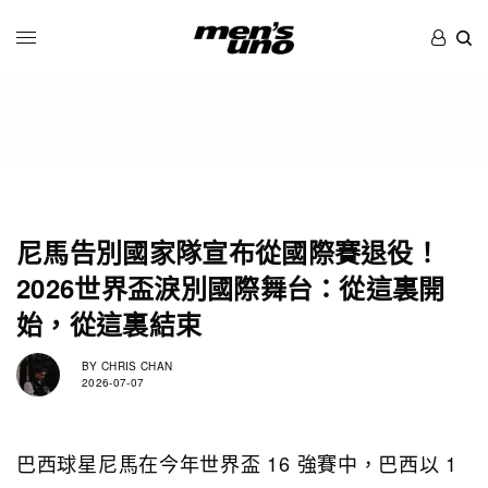
尼馬告別國家隊宣布從國際賽退役！
2026世界盃淚別國際舞台：從這裏開
始，從這裏結束
BY
CHRIS CHAN
2026-07-07
巴西球星尼馬在今年世界盃 16 強賽中，巴西以 1