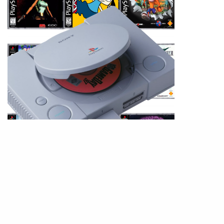
為了與一般CD作出區分，初代PlayStation的CD-ROM加上不影響讀取
的黑色半透塗層。PHOTO / Internet
回首最初，首代
PlayStation
源於Sony與任天堂合