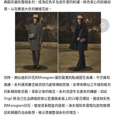
典圓形遍布整個系列，成為紅色羊毛皮外套的刺繡、綠色背心的絎縫紋
理，以及雙面大衣的襯裡花紋。
同時，類似迷彩印花的Monogram葉形圖案則點綴提花長褲、牛仔褲和
風褸。系列運用鏤空破洞技巧處理傳統西裝，並帶來類似工作服和睡衣
的新穎西裝剪裁，革新正裝的概念。系列見證冬去夏來的轉變，因此
Virgil 將自己在品牌總部辦公室鍍鉻桌面上的LV壓花標誌，變成粉彩色
的Monogram印花，散發清新輕盈的感覺。漁夫帽和貝雷帽勾起有關標
誌和歸屬的自由聯想，揭示貫徹整個系列的理念。