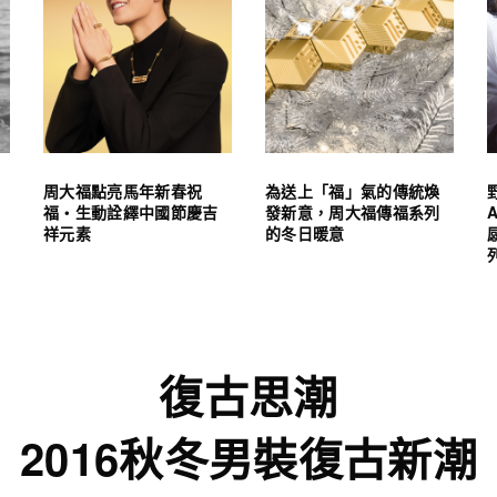
周大福點亮馬年新春祝
為送上「福」氣的傳統煥
福・生動詮繹中國節慶吉
發新意，周大福傳福系列
祥元素
的冬日暖意
復古思潮
2016秋冬男裝復古新潮