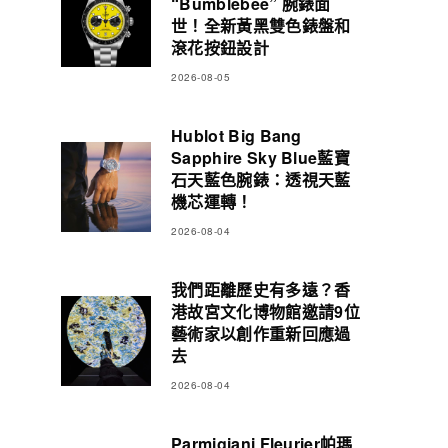
“Bumblebee” 腕錶面
世！全新黃黑雙色錶盤和
滾花按鈕設計
2026-08-05
Hublot Big Bang
Sapphire Sky Blue藍寶
石天藍色腕錶：透視天藍
機芯運轉！
2026-08-04
我們距離歷史有多遠？香
港故宮文化博物館邀請9位
藝術家以創作重新回應過
去
2026-08-04
Parmigiani Fleurier帕瑪