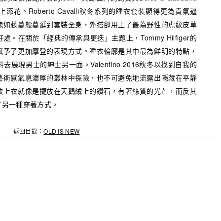
花。Roberto Cavalli秋冬系列的睡衣套裝顯得更為貴氣逼
瑰如藤蔓般蔓延到套裝全身，外搭卻用上了最為野性的虎紋皮草
。在關於「經典的傳承與更迭」主題上，Tommy Hilfiger的
賦予了更加摩登的表現方式。睡衣輪廓是其中最為鮮明的特點，
展現男士的紳士另一面。Valentino 2016秋冬以找到自我的
藝術感氣息濃厚的叢林中探險，也不可避免地流露出隱藏在平靜
款上衣就像是擺放在天鵝絨上的鑽石，有著絲質的光芒，而反其
了另一種穿著方式。
返回目錄：
OLD IS NEW