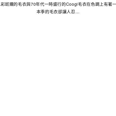
冬色彩斑斕的毛衣與70年代一時盛行的Coogi毛衣在色調上有著
本季的毛衣卻讓人忍…