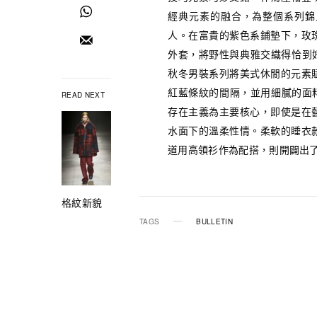
經典元素的融合，為整個系列錦上添
人。在富貴的紫色系鋪墊下，玫
外套，將野性與典雅交織得恰到好處
秋冬男裝系列將美式休閒的元素
紅藍條紋的間隔，並用細膩的面料去
READ NEXT
存在主義為主要核心，即使是在
水面下的溫柔性情。柔軟的睡衣
道用高領衫作為配搭，則開闢出
格紋新貌
TAGS
BULLETIN