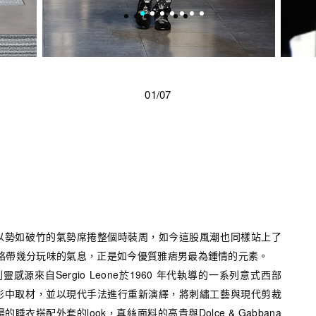
01/07
以勢如破竹的氣勢席捲整個時裝周，如今這股風潮也同樣站上了
中略帶幾分玩味的氣息，正是如今優質雅痞男最為鍾情的元素。
秋冬系列靈感源來自Sergio Leone於1960 年代執導的一系列意式西部
影中取材，並以現代手法進行重新演繹，將刺繡工藝與現代剪裁
衣搭配外套的look，真絲面料的高貴與Dolce & Gabbana