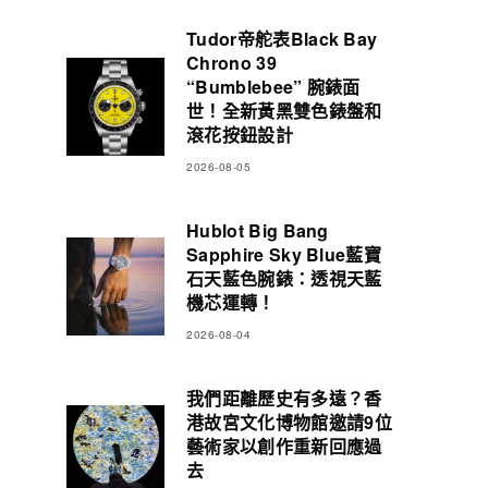
Tudor帝舵表Black Bay
Chrono 39
“Bumblebee” 腕錶面
世！全新黃黑雙色錶盤和
滾花按鈕設計
2026-08-05
Hublot Big Bang
Sapphire Sky Blue藍寶
石天藍色腕錶：透視天藍
機芯運轉！
2026-08-04
我們距離歷史有多遠？香
港故宮文化博物館邀請9位
藝術家以創作重新回應過
去