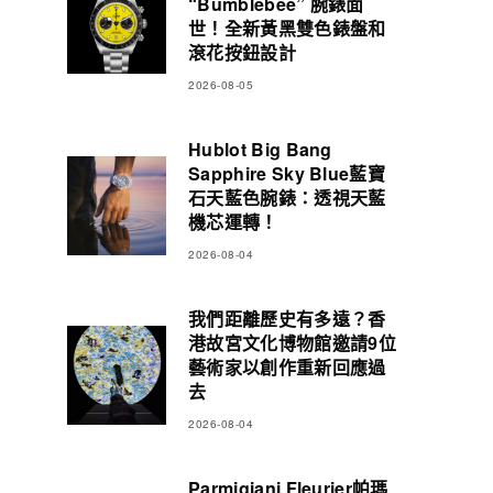
“Bumblebee” 腕錶面
世！全新黃黑雙色錶盤和
滾花按鈕設計
2026-08-05
Hublot Big Bang
Sapphire Sky Blue藍寶
石天藍色腕錶：透視天藍
機芯運轉！
2026-08-04
我們距離歷史有多遠？香
港故宮文化博物館邀請9位
藝術家以創作重新回應過
去
2026-08-04
Parmigiani Fleurier帕瑪