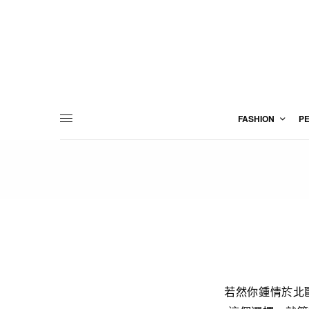
FASHION
P
若然你鍾情於北歐