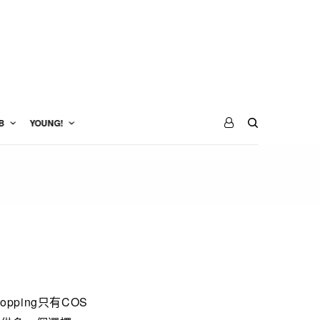
B
YOUNG!
ping只有COS