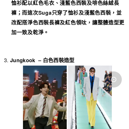
恤衫配以紅色毛衣、淺藍色西裝及啡色絲絨長
褲；而這次
Suga
只穿了恤衫及淺藍色西裝，並
改配搭淨色西裝長褲及紅色領呔，讓整體造型更
加一致及乾淨。
Jungkook
–
白色西裝造型