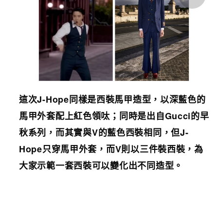
這次
J-Hope
同樣是西裝馬甲造型，以深藍色的
馬甲外套配上紅色領呔；同時是出自
Gucci
的早
秋系列，而其實與
V
的藍色西裝相同，但
J-
Hope
只穿馬甲外套，而
V
則以三件裝西裝，為
大家示範一套西裝可以變化出不同造型。