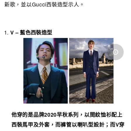
新歌，並以Gucci西裝造型示人。
V –
藍色西裝
造型
他穿的是品牌
2020
早秋系列，以間紋恤衫配上
西裝馬甲及外套，而褲管以喇叭型設計；而
V
穿