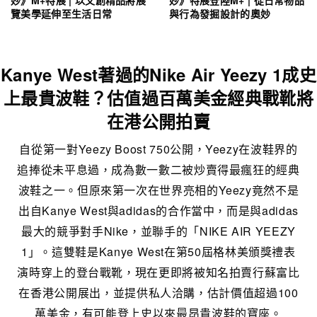
妙》M+特展 | 以文創精品將展
妙》特展登陸M+ | 從日常物品
覽美學延伸至生活日常
與行為發掘設計的奧妙
Kanye West著過的Nike Air Yeezy 1成史
上最貴波鞋？估值過百萬美金經典戰靴將
在港公開拍賣
自從第一對Yeezy Boost 750公開，Yeezy在波鞋界的
追捧從未平息過，成為數一數二被炒賣得最瘋狂的經典
波鞋之一。但原來第一次在世界亮相的Yeezy竟然不是
出自Kanye West與adidas的合作當中，而是與adidas
最大的競爭對手Nike，並聯手的「NIKE AIR YEEZY
1」。這雙鞋是Kanye West在第50屆格林美頒獎禮表
演時穿上的登台戰靴，現在更即將被知名拍賣行蘇富比
在香港公開展出，並提供私人洽購，估計價值超過100
萬美金，有可能登上史以來最昂貴波鞋的寶座。