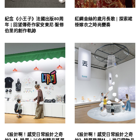
紀念《小王子》法國出版80周
紅綢金絲的歲月長歌 | 探索裙
年 | 回望傳奇作家安東尼·聖修
褂嫁衣之時尚變奏
伯里的創作軌跡
《設計啊！感受日常設計之奇
《設計啊！感受日常設計之奇