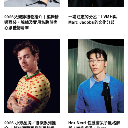
2026父親節禮物推介丨編輯精
一場注定的分岔：LVMH與
選西裝、腕錶及實用名牌時尚
Marc Jacobs的文化分歧
心思禮物清單
2026 小眾品牌／聯乘系列推
Hot Nerd 性感書呆子風格解
介 ：這些寶藏單品別再錯過
析 | 從許光漢、Ryan