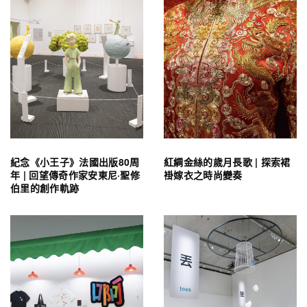
紀念《小王子》法國出版80周
紅綢金絲的歲月長歌 | 探索裙
年 | 回望傳奇作家安東尼·聖修
褂嫁衣之時尚變奏
伯里的創作軌跡