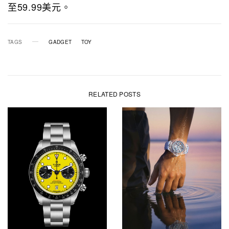
至59.99美元。
TAGS
GADGET
TOY
RELATED POSTS