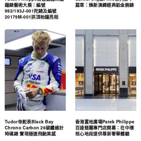
鐘錶藝術大展：編號
篇章：煥新演繹經典鉑金腕錶
992/193J-001陀錶及編號
20179M-001拱頂枱鐘亮相
Tudor帝舵表Black Bay
香港置地廣場Patek Philippe
Chrono Carbon 26碳纖維計
百達翡麗專門店開幕：在中環
時碼錶 實現極速飛馳美感
核心地段提供尊崇奢華體驗