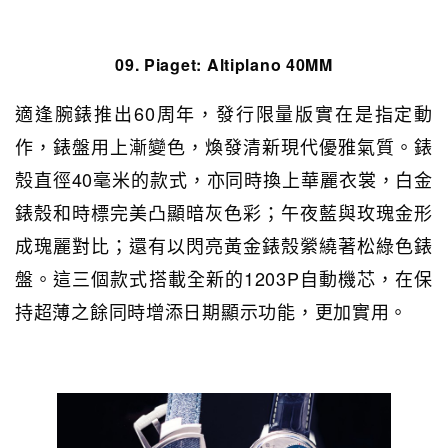
09. Piaget:
Altiplano 40MM
適逢腕錶推出60周年，發行限量版實在是指定動
作，錶盤用上漸變色，煥發清新現代優雅氣質。錶
殼直徑40毫米的款式，亦同時換上華麗衣裳，白金
錶殼和時標完美凸顯暗灰色彩；午夜藍與玫瑰金形
成瑰麗對比；還有以閃亮黃金錶殼縈繞著松綠色錶
盤。這三個款式搭載全新的1203P自動機芯，在保
持超薄之餘同時增添日期顯示功能，更加實用。