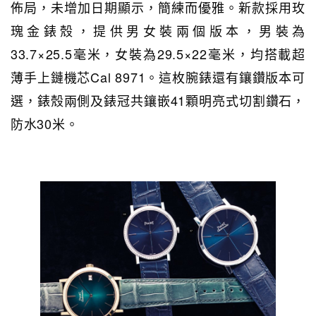
佈局，未增加日期顯示，簡練而優雅。新款採用玫
瑰金錶殼，提供男女裝兩個版本，男裝為
33.7×25.5毫米，女裝為29.5×22毫米，均搭載超
薄手上鏈機芯Cal 8971。這枚腕錶還有鑲鑽版本可
選，錶殼兩側及錶冠共鑲嵌41顆明亮式切割鑽石，
防水30米。