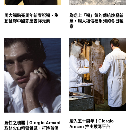
周大福點亮馬年新春祝福・生
為送上「福」氣的傳統煥發新
動詮繹中國節慶吉祥元素
意，周大福傳福系列的冬日暖
意
踏入五十周年！Giorgio
野性之瑰麗｜Giorgio Armani
Armani 推出數碼平台
取材火山粗獷質感，打造首個