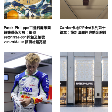
Patek Philippe百達翡麗米蘭
Cartier卡地亞Privé系列第十
鐘錶藝術大展：編號
篇章：煥新演繹經典鉑金腕錶
992/193J-001陀錶及編號
20179M-001拱頂枱鐘亮相