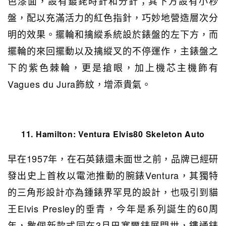
色漆面，設有鍍銠時針和分針；其下方設有小秒
盤，配以充滿活力的紅色指針，巧妙地營造層次分
明的效果。擺輪和擒縱系統設於錶盤的左下方，而
擺輪的來回擺動以及擒縱叉的不停運作，主錶盤之
下的紫色棘輪，更是搶眼，加上機芯主機飾有
Vagues du Jura飾紋，增添貴氣。
11. Hamilton:
Ventura Elvis80 Skeleton Auto
早在1957年，在石英錶還未面世之前，品牌已經研
發出史上首枚以電池推動的腕錶Ventura，其獨特
的三角形設計亦為鍾錶界罕見的設計，也吸引到貓
王Elvis Presley的垂青，今年是系列誕生的60周
年，數個新款式同在3月巴塞爾錶展問世，鏤通錶