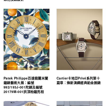
Patek Philippe百達翡麗米蘭
Cartier卡地亞Privé系列第十
鐘錶藝術大展：編號
篇章：煥新演繹經典鉑金腕錶
992/193J-001陀錶及編號
20179M-001拱頂枱鐘亮相