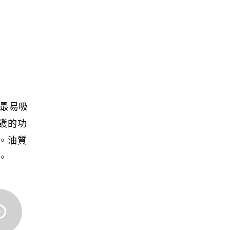
層最易吸
護的功
。油質
。