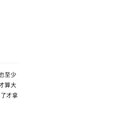
也至少
才算大
掉了才拿