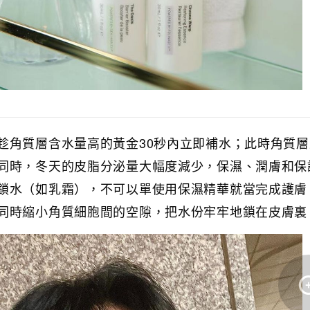
趁角質層含水量高的黃金30秒內立即補水；此時角質
同時，冬天的皮脂分泌量大幅度減少，保濕、潤膚和保
鎖水（如乳霜），不可以單使用保濕精華就當完成護膚
同時縮小角質細胞間的空隙，把水份牢牢地鎖在皮膚裏