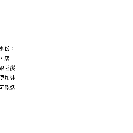
水份，
，膚
跟著變
便加速
可能造