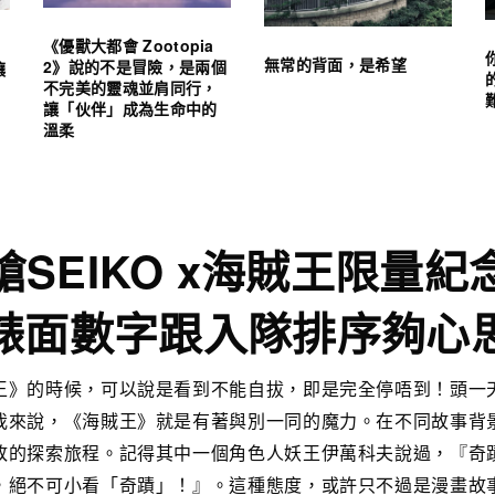
《優獸大都會 Zootopia
無常的背面，是希望
2》說的不是冒險，是兩個
讓
不完美的靈魂並肩同行，
讓「伙伴」成為生命中的
溫柔
搶SEIKO x海賊王限量紀
錶面數字跟入隊排序夠心
王》的時候，可以說是看到不能自拔，即是完全停唔到！頭一
我來說，《海賊王》就是有著與別一同的魔力。在不同故事背
敗的探索旅程。記得其中一個角色人妖王伊萬科夫說過，『奇
，絕不可小看「奇蹟」！』。這種態度，或許只不過是漫畫故