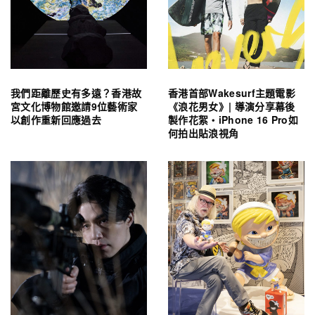
我們距離歷史有多遠？香港故
香港首部Wakesurf主題電影
宮文化博物館邀請9位藝術家
《浪花男女》| 導演分享幕後
以創作重新回應過去
製作花絮・iPhone 16 Pro如
何拍出貼浪視角