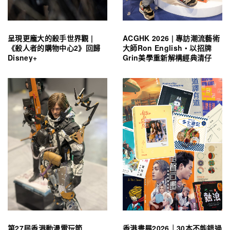
呈現更龐大的殺手世界觀 |
ACGHK 2026 | 專訪潮流藝術
《殺人者的購物中心2》回歸
大師Ron English・以招牌
Disney+
Grin美學重新解構經典清仔
第27屆香港動漫電玩節
香港書展2026｜30本不能錯過