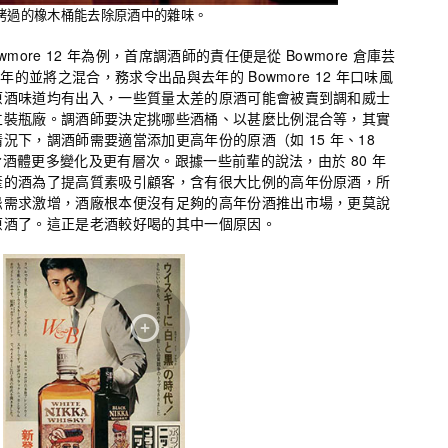
烤過的橡木桶能去除原酒中的雜味。
ore 12 年為例，首席調酒師的責任便是從 Bowmore 倉庫芸
年的並將之混合，務求令出品與去年的 Bowmore 12 年口味風
原酒味道均有出入，一些質量太差的原酒可能會被賣到調和威士
立裝瓶廠。調酒師要決定挑哪些酒桶、以甚麼比例混合等，其實
況下，調酒師需要適當添加更高年份的原酒（如 15 年、18
，令酒體更多變化及更有層次。跟據一些前輩的說法，由於 80 年
產的酒為了提高質素吸引顧客，含有很大比例的高年份原酒，所
忌需求激增，酒廠根本便沒有足夠的高年份酒推出市場，更莫說
原酒了。這正是老酒較好喝的其中一個原因。