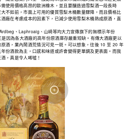
必需使用價格高昂的歐洲橡木，並且要釀造過雪梨酒一段長時
度大不如前，市面上可用的優質雪梨木桶數量驟降，而且價格比
以酒廠在考慮成本的因素下，已減少使用雪梨木桶熟成原酒，直
n、Ardbeg、Laphroaig、山崎等均大力宣傳旗下的無標示年份
）出品，正正是因為各大酒廠的高年份原酒庫存嚴重短缺。有傳大酒廠更以
酒，業內鬧酒荒情況可見一斑。可以想象，往後 10 至 20 年
低年份酒款為主，口感和味道或許會變得更單調及更表面。而我
老酒，真是令人唏噓！