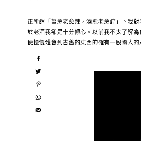
正所謂「薑愈老愈辣，酒愈老愈醇」。我對
於老酒我卻是十分傾心。以前我不太了解為
便慢慢體會到古舊的東西的確有一股懾人的