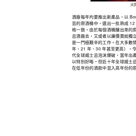
火
酒廠每年均要推出新產品，以 Bowm
芸的原酒桶中，選出一批熟成 12 
格一致。由於每個酒桶釀出來的
忌酒廠去，又或者以廉價賣給獨
是一門極艱辛的工作。在大多數情
年、21 年、30 年甚至更高）
代全球威士忌泡沫爆破，當年出
以特別好喝。但近十年全球威士
在低年份的酒款中混入高年份的