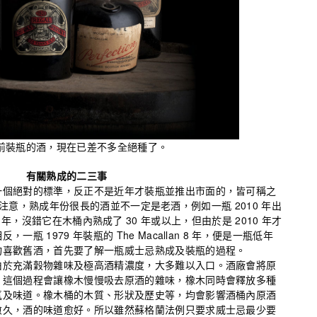
前裝瓶的酒，現在已差不多全絕種了。
有關熟成的二三事
一個絕對的標準，反正不是近年才裝瓶並推出市面的，皆可稱之
。讀者要注意，熟成年份很長的酒並不一定是老酒，例如一瓶 2010 年出
Oak 30 年，沒錯它在木桶內熟成了 30 年或以上，但由於是 2010 年才
瓶 1979 年裝瓶的 The Macallan 8 年，便是一瓶低年
均喜歡舊酒，首先要了解一瓶威士忌熟成及裝瓶的過程。
由於充滿穀物雜味及極高酒精濃度，大多難以入口。酒廠會將原
，這個過程會讓橡木慢慢吸去原酒的雜味，橡木同時會釋放多種
氣及味道。橡木桶的木質、形狀及歷史等，均會影響酒桶內原酒
愈久，酒的味道愈好。所以雖然蘇格蘭法例只要求威士忌最少要