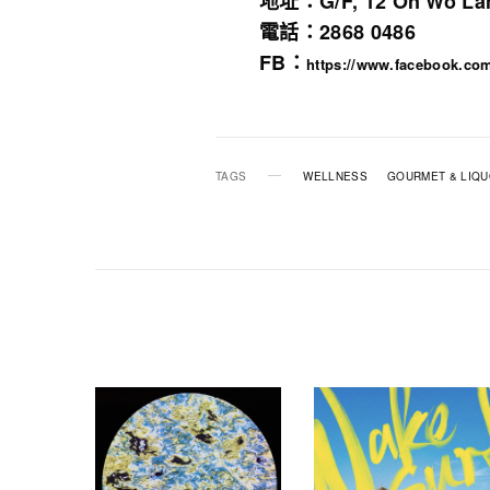
地址：G/F, 12 On Wo Lan
電話：2868 0486
FB：
https://www.facebook.com
TAGS
WELLNESS
GOURMET & LIQ