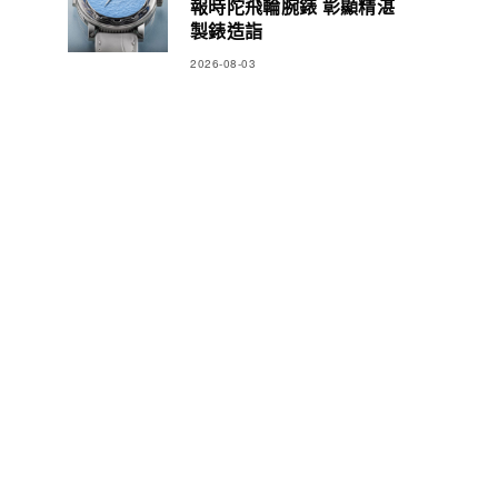
報時陀飛輪腕錶 彰顯精湛
製錶造詣
2026-08-03