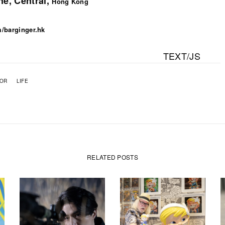
e, Central,
Hong Kong
/barginger.hk
TEXT/JS
UOR
LIFE
RELATED POSTS