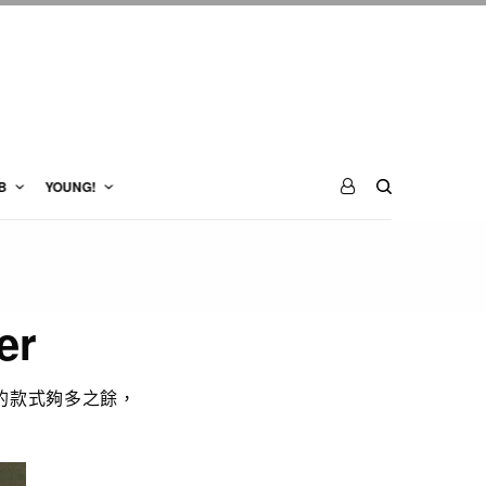
B
YOUNG!
er
裡的款式夠多之餘，