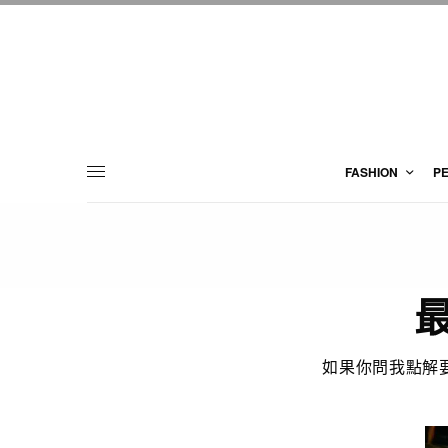
FASHION
P
最
如果你問我點解要