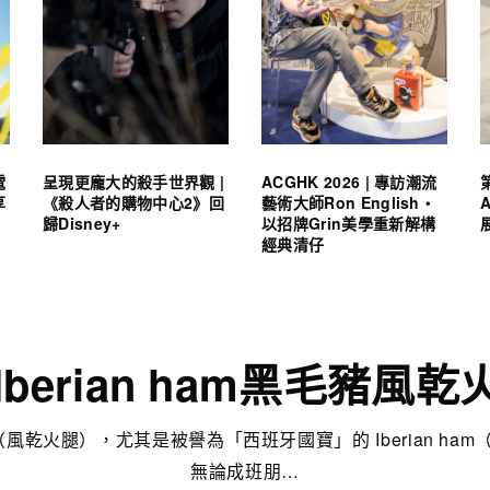
電
呈現更龐大的殺手世界觀 |
ACGHK 2026 | 專訪潮流
享
《殺人者的購物中心2》回
藝術大師Ron English・
歸Disney+
以招牌Grin美學重新解構
經典清仔
Iberian ham黑毛豬風
 （風乾火腿），尤其是被譽為「西班牙國寶」的 Iberian ha
無論成班朋…