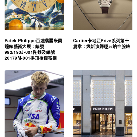
Patek Philippe百達翡麗米蘭
Cartier卡地亞Privé系列第十
鐘錶藝術大展：編號
篇章：煥新演繹經典鉑金腕錶
992/193J-001陀錶及編號
20179M-001拱頂枱鐘亮相