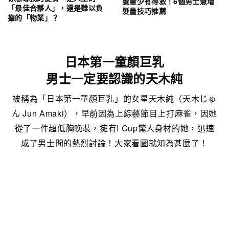
髮量少有得救！6個男士急增
「最佳合夥人」，還是難以負
髮量技巧推薦
擔的「物業」？
日本第一童顏巨乳
男士一定要認識的天木純
被稱為「日本第一童顏巨乳」的女星天木純（天木じゅ
ん Jun Amaki），早前因為上綜藝節目上打麻雀，因她
從了一件超低胸晚裝，擁有I Cup驚人身材的她，迅速
成了男士間的熱烈討論！大家看圖就知為甚麼了！