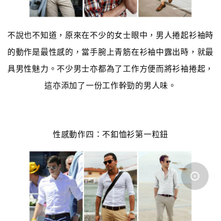
不說也不知道，原來在不少的女士眼中，男人捲起衫袖時
的動作是最性感的，當手腕上青筋在衫袖中露出時，就最
具男性魅力。不少男士亦都為了工作方便而將衫袖捲起，
這亦添加了一份工作幹勁的男人味。
性感動作四：不釦恤衫第一粒鈕