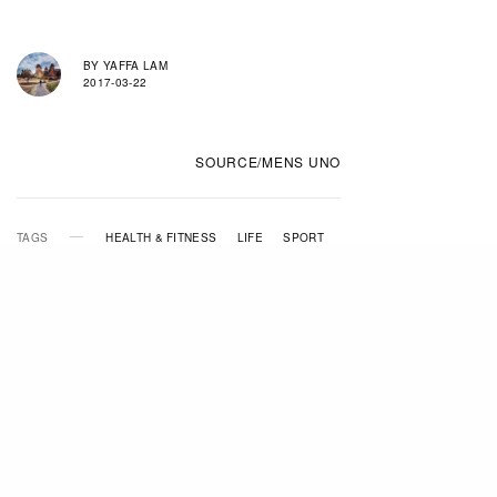
BY
YAFFA LAM
2017-03-22
SOURCE/MENS UNO
TAGS
HEALTH & FITNESS
LIFE
SPORT
RELATED POSTS