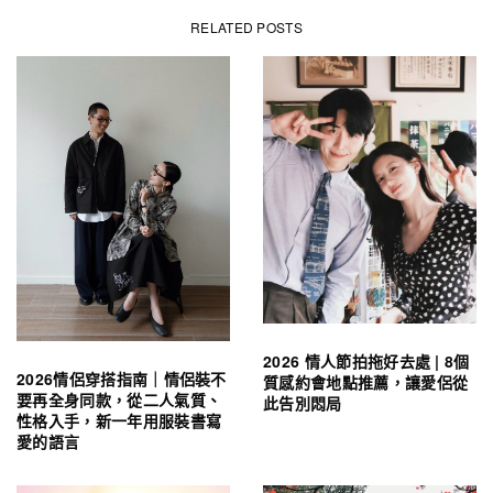
RELATED POSTS
2026 情人節拍拖好去處 | 8個
2026情侶穿搭指南｜情侶裝不
質感約會地點推薦，讓愛侶從
要再全身同款，從二人氣質、
此告別悶局
性格入手，新一年用服裝書寫
愛的語言