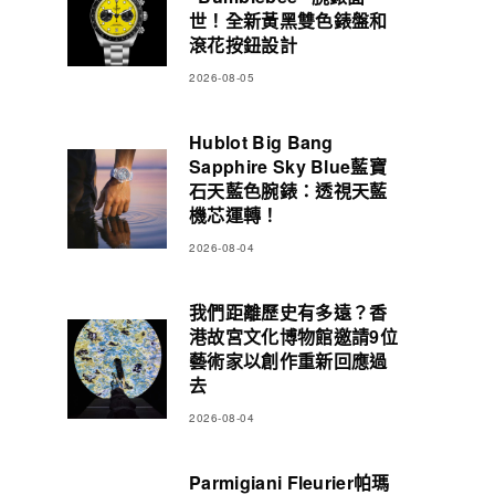
世！全新黃黑雙色錶盤和
滾花按鈕設計
2026-08-05
Hublot Big Bang
Sapphire Sky Blue藍寶
石天藍色腕錶：透視天藍
機芯運轉！
2026-08-04
我們距離歷史有多遠？香
港故宮文化博物館邀請9位
藝術家以創作重新回應過
去
2026-08-04
Parmigiani Fleurier帕瑪