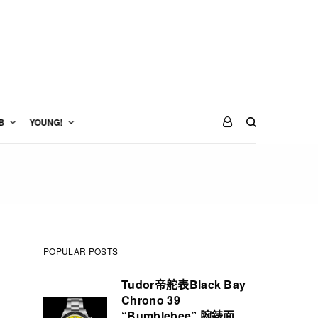
B
YOUNG!
POPULAR POSTS
Tudor帝舵表Black Bay
Chrono 39
“Bumblebee” 腕錶面