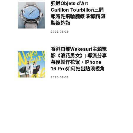
強尼Objets d’Art
Carillon Tourbillon三問
報時陀飛輪腕錶 彰顯精湛
製錶造詣
2026-08-03
香港首部Wakesurf主題電
影《浪花男女》| 導演分享
幕後製作花絮・iPhone
16 Pro如何拍出貼浪視角
2026-08-03