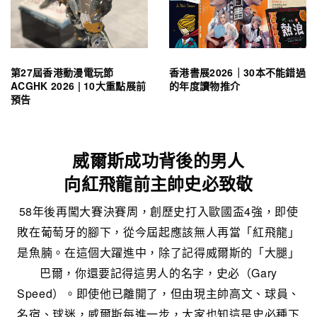
第27屆香港動漫電玩節
香港書展2026｜30本不能錯過
ACGHK 2026 | 10大重點展前
的年度讀物推介
預告
威爾斯成功背後的男人
向紅飛龍前主帥史必致敬
58年後再闖大賽決賽周，創歷史打入歐國盃4強，即使
敗在葡萄牙的腳下，從今屆起應該無人再當「紅飛龍」
是魚腩。在這個大躍進中，除了記得威爾斯的「大腿」
巴爾，你還要記得這男人的名字，史必（Gary
Speed）。即使他已離開了，但由現主帥高文、球員、
名宿、球迷，威爾斯每進一步，大家也知這是史必種下