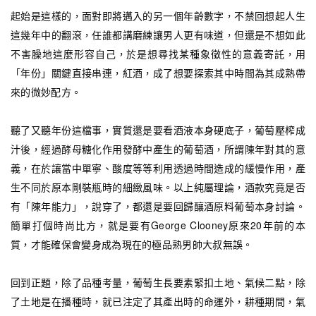
起始是這樣的，面對即將邁入的另一個年齡數字，不禁回想起人生
這幾年中的翻滾，任誰都講磨練讓男人更有味道，但還是不想如此
不害臊地這麼形容自己，於是想尋找某種象徵性的意義寄託，用
「年份」關鍵直接串連，紅酒，成了想要探索其中時間為其成熟帶
來的微妙配方。
聽了又聽年份這檔事，實質還是要看酒液本身硬底子，葡萄壓榨成
汁後，經過酵母糖化作用發酵中產生的葡萄酒，所謂陳年對其的意
義，在於讓當中單寧、酸度等等利用透過時間造成的緩慢作用，產
生不同於原本剛裝瓶時的細緻風味。以上純屬理論，酒款究竟是否
有「陳年能力」，說穿了，都還是要回歸釀酒原料葡萄本身討論。
簡單打個時尚比方，就是要有George Clooney原來20年前的本
質，才能確保會變身成為現在的極品熟男帥大叔無誤。
回到正題，除了品種考量，葡萄生長要素緊扣土地、氣候二點，除
了土地是在播種時，就已注定了其產出時的命運外，耕種期間，氣