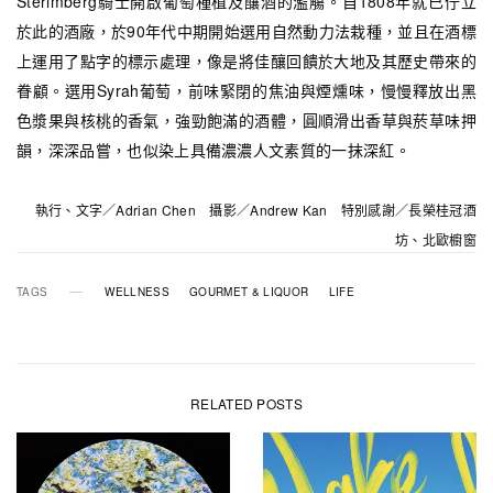
Sterimberg騎士開啟葡萄種植及釀酒的濫觴。自1808年就已佇立
於此的酒廠，於90年代中期開始選用自然動力法栽種，並且在酒標
上運用了點字的標示處理，像是將佳釀回饋於大地及其歷史帶來的
眷顧。選用Syrah葡萄，前味緊閉的焦油與煙燻味，慢慢釋放出黑
色漿果與核桃的香氣，強勁飽滿的酒體，圓順滑出香草與菸草味押
韻，深深品嘗，也似染上具備濃濃人文素質的一抹深紅。
執行、文字／Adrian Chen 攝影／Andrew Kan 特別感謝／長榮桂冠酒
坊、北歐櫥窗
TAGS
WELLNESS
GOURMET & LIQUOR
LIFE
RELATED POSTS