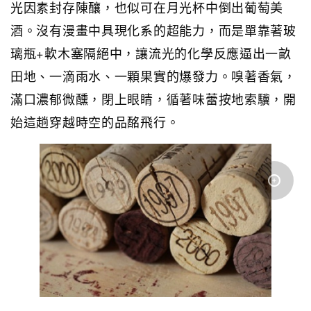
光因素封存陳釀，也似可在月光杯中倒出葡萄美
酒。沒有漫畫中具現化系的超能力，而是單靠著玻
璃瓶+軟木塞隔絕中，讓流光的化學反應逼出一畝
田地、一滴雨水、一顆果實的爆發力。嗅著香氣，
滿口濃郁微醺，閉上眼睛，循著味蕾按地索驥，開
始這趟穿越時空的品酩飛行。