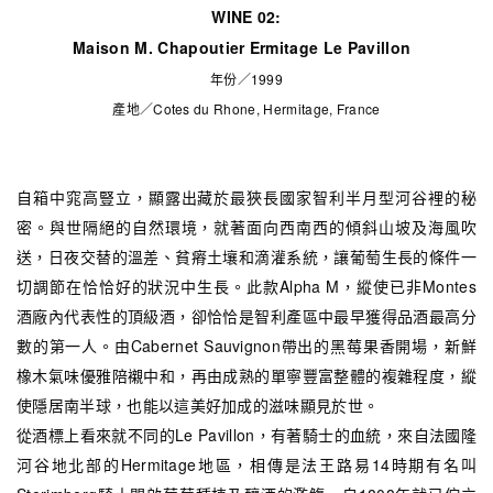
WINE 02:
Maison M. Chapoutier Ermitage Le Pavillon
年份／1999
產地／Cotes du Rhone, Hermitage, France
自箱中窕高豎立，顯露出藏於最狹長國家智利半月型河谷裡的秘
密。與世隔絕的自然環境，就著面向西南西的傾斜山坡及海風吹
送，日夜交替的溫差、貧瘠土壤和滴灌系統，讓葡萄生長的條件一
切調節在恰恰好的狀況中生長。此款Alpha M，縱使已非Montes
酒廠內代表性的頂級酒，卻恰恰是智利產區中最早獲得品酒最高分
數的第一人。由Cabernet Sauvignon帶出的黑莓果香開場，新鮮
橡木氣味優雅陪襯中和，再由成熟的單寧豐富整體的複雜程度，縱
使隱居南半球，也能以這美好加成的滋味顯見於世。
從酒標上看來就不同的Le Pavillon，有著騎士的血統，來自法國隆
河谷地北部的Hermitage地區，相傳是法王路易14時期有名叫