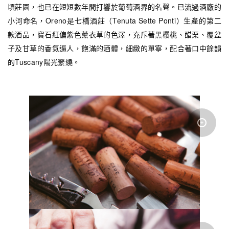
頃莊園，也已在短短數年間打響於葡萄酒界的名聲。已流過酒廠的
小河命名，Oreno是七橋酒莊（Tenuta Sette Ponti）生產的第二
款酒品，寶石紅偏紫色薰衣草的色澤，充斥著黑櫻桃、醋栗、覆盆
子及甘草的香氣逼人，飽滿的酒體，細緻的單寧，配合著口中餘韻
的Tuscany陽光縈繞。