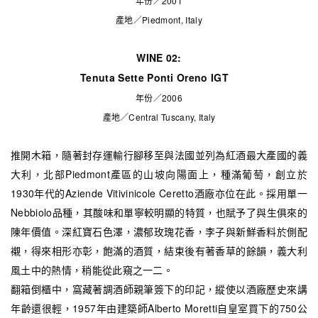
年份／2001
產地／Piedmont, Italy
WINE 02:
Tenuta Sette Ponti Oreno IGT
年份／2006
產地／Central Tuscany, Italy
推開木箱，隨著封存運輸行腳移至與法國並列為紅酒最大產國的義
大利，北部Piedmont產區的山坡向陽面上，種滿葡萄，創立於
1930年代的Aziende Vitivinicole Ceretto酒廠亦位在此。採用單一
Nebbiolo品種，其酸味和單寧較明顯的特質，也賦予了與生俱來的
陳年價值。深紅寶石色澤，濃郁玫瑰花香，李子與新鮮香料於側配
襯，得來相形亦彰，飽滿的酒質，結束後有著香草的餘韻，義大利
風土中的熱情，稍能從此窺之一二。
翻箱倒櫃中，窩藏著調酒師親筆簽下的印記，縱使以酒廠歷史來講
年齡還很輕，1957年由建築師Alberto Moretti自皇室買下的750公