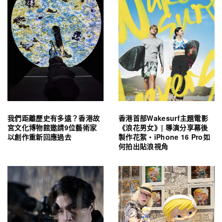
我們距離歷史有多遠？香港故
香港首部Wakesurf主題電影
宮文化博物館邀請9位藝術家
《浪花男女》| 導演分享幕後
以創作重新回應過去
製作花絮・iPhone 16 Pro如
何拍出貼浪視角