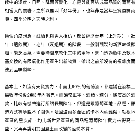
候中的溫度、日照、降雨等變化，亦是與能否結成高品質的葡萄有
相當大的關聯，之所以要叫「好年份」，也無非是當年坐擁風調雨
順、四季分明之天時之利。
換個角度想想，紅酒也與男人相仿，都會經歷青年（上升期）、壯
年（適飲期）、老年（衰退期）的階段。一般剛釀製的新酒較微酸
澀、缺乏香氣，需要時間來軟化其中的單寧，進而透過瓶中及軟木
塞交換的有限氧化作用產生出新物質，帶出之前所沒有的複雜度而
達到品味巔峰。
基本上，如沒有天資實力，市面上90％的葡萄酒，都建議在酒標上
採收年份後2至3年內喝完。而通常單寧、酒精、糖分、酸度高的酒
款，比較有機會進行所謂長期陳年，但還是跟葡萄產地、品種、釀
造方式等等脫不了關係。法國波爾多產區的卡本內蘇維儂、勃根地
產區的黑皮諾，均比新世界產區的同品種葡萄陳年實力來得高一
些，又再再證明其因風土而改變的酒體本質。