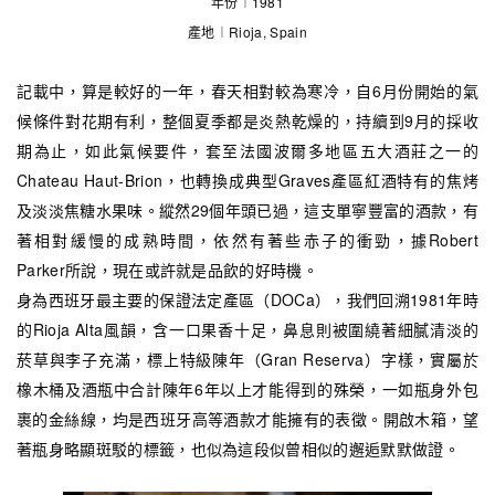
年份︱1981
產地︱Rioja, Spain
記載中，算是較好的一年，春天相對較為寒冷，自6月份開始的氣
候條件對花期有利，整個夏季都是炎熱乾燥的，持續到9月的採收
期為止，如此氣候要件，套至法國波爾多地區五大酒莊之一的
Chateau Haut-Brion，也轉換成典型Graves產區紅酒特有的焦烤
及淡淡焦糖水果味。縱然29個年頭已過，這支單寧豐富的酒款，有
著相對緩慢的成熟時間，依然有著些赤子的衝勁，據Robert
Parker所說，現在或許就是品飲的好時機。
身為西班牙最主要的保證法定產區（DOCa），我們回溯1981年時
的Rioja Alta風韻，含一口果香十足，鼻息則被圍繞著細膩清淡的
菸草與李子充滿，標上特級陳年（Gran Reserva）字樣，實屬於
橡木桶及酒瓶中合計陳年6年以上才能得到的殊榮，一如瓶身外包
裹的金絲線，均是西班牙高等酒款才能擁有的表徵。開啟木箱，望
著瓶身略顯斑駁的標籤，也似為這段似曾相似的邂逅默默做證。