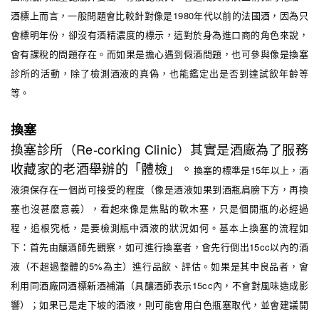
酒標上而言，一般問題會比較針對像是1980年代以前的法國酒，因為只
會標明年份，卻沒有酒精濃度的標示，這對於身為進口商的角色來說，
會有課稅的問題存在。而如果是擔心遇到假酒問題，也可參與像是換塞
診所的活動，除了檢測酒液的真偽，也能鑑定出是否到達試飲年齡等
等。
換塞
換塞診所（Re-corking Clinic）其實是酒廠為了服務
收藏家的老酒舉辦的「體檢」。
換塞的
標準是15年以上，酒
液須保存在一個尚可接受的程度（像是酒液如果到酒瓶肩膀下方，再換
塞也沒甚麼意義），看起來像是焦點的軟木塞，只是個開瓶的必經過
程，追根究柢，是要檢測瓶中酒液的狀況如何。基本上換塞的流程如
下：首先由釀酒師先觀察，如可進行換塞者，會先行倒出15cc以內的酒
液（不超過整體的5%為主）進行品飲、評估。如果是其中良品者，會
利用同酒廠同酒標新酒補滿（具釀酒師表示15cc內，不會對風味造成影
響）；如果已是走下坡的酒液，則可能會用白色瓶塞取代，並會建議開