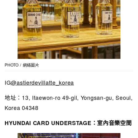
PHOTO / 網絡圖片
IG
@astierdevillatte_korea
地址：13, Itaewon-ro 49-gil, Yongsan-gu, Seoul,
Korea 04348
HYUNDAI CARD UNDERSTAGE：室內音樂空間