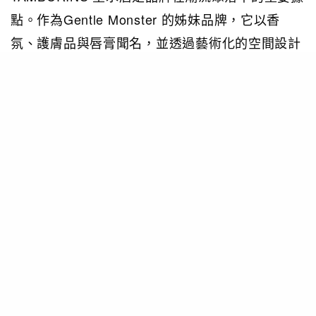
點。作為Gentle Monster 的姊妹品牌，它以香
氛、護膚品與唇膏聞名，並透過藝術化的空間設計
展現獨特美學。店內常見蛋形香水與設計感強烈的
產品，更找來當紅韓星 Felix 和 Jennie 代言，深
受年輕人與潮流達人的喜愛。