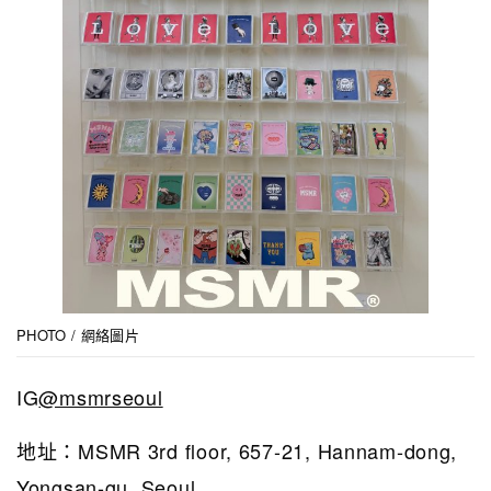
PHOTO / 網絡圖片
IG
@msmrseoul
地址：MSMR 3rd floor, 657-21, Hannam-dong,
Yongsan-gu, Seoul