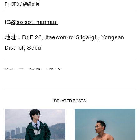
PHOTO / 網絡圖片
IG
@solsot_hannam
地址：B1F 26, Itaewon-ro 54ga-gil, Yongsan
District, Seoul
TAGS
YOUNG
THE LIST
RELATED POSTS