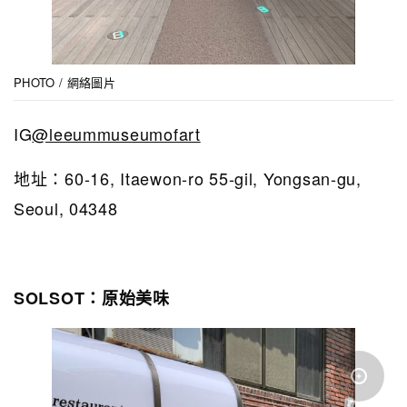
PHOTO / 網絡圖片
IG
@leeummuseumofart
地址：60-16, Itaewon-ro 55-gil, Yongsan-gu,
Seoul, 04348
SOLSOT：原始美味