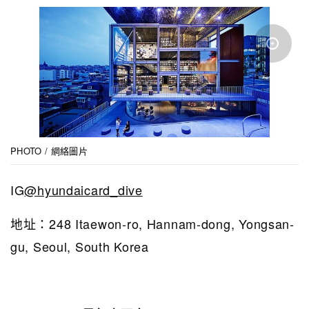
PHOTO / 網絡圖片
IG
@hyundaicard_dive
地址：248 Itaewon-ro, Hannam-dong, Yongsan-
gu, Seoul, South Korea