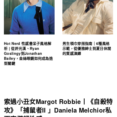
Hot Nerd 性感書呆子風格解
男生領巾穿搭指南｜6種風格
析 | 從許光漢、Ryan
示範，從優雅紳士到夏日休閒
Goslingy到Jonathan
的質感演繹
Bailey，金絲眼鏡如何成為造
型關鍵
索過小丑女Margot Robbie丨《自殺特
攻》「捕鼠者II 」Daniela Melchior私