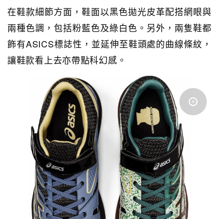
在鞋款細節方面，
鞋面以黑色拋光皮革配搭網眼與
兩種色調，包括
粉藍色及綠白色。另外，兩隻鞋都
飾有ASICS標誌性，並
延伸至鞋頭處的曲線條紋，
讓鞋款看上去亦帶點科幻感。