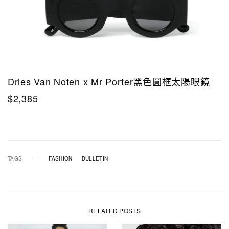
Dries Van Noten x Mr Porter黑色圓框太陽眼鏡
$2,385
TAGS
FASHION
BULLETIN
RELATED POSTS