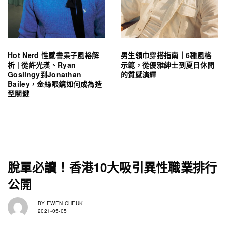
Hot Nerd 性感書呆子風格解
男生領巾穿搭指南｜6種風格
析 | 從許光漢、Ryan
示範，從優雅紳士到夏日休閒
Goslingy到Jonathan
的質感演繹
Bailey，金絲眼鏡如何成為造
型關鍵
脫單必讀！香港10大吸引異性職業排行
公開
BY
EWEN CHEUK
2021-05-05