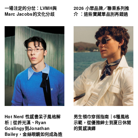
一場注定的分岔：LVMH與
2026 小眾品牌／聯乘系列推
Marc Jacobs的文化分歧
介 ：這些寶藏單品別再錯過
Hot Nerd 性感書呆子風格解
男生領巾穿搭指南｜6種風格
析 | 從許光漢、Ryan
示範，從優雅紳士到夏日休閒
Goslingy到Jonathan
的質感演繹
Bailey，金絲眼鏡如何成為造