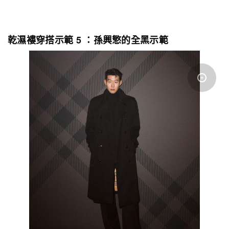
乾濕褸穿搭示範 5 ：孫興慜的全黑示範