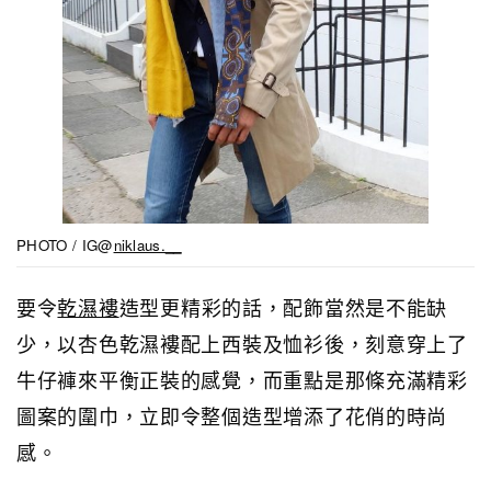
PHOTO / IG@
niklaus.__
要令
乾濕褸
造型更精彩的話，配飾當然是不能缺
少，以杏色乾濕褸配上西裝及恤衫後，刻意穿上了
牛仔褲來平衡正裝的感覺，而重點是那條充滿精彩
圖案的圍巾，立即令整個造型增添了花俏的時尚
感。