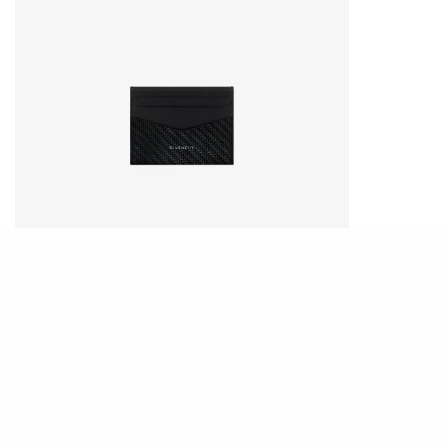
這款全新Givenchy卡片套正面壓印品牌標誌，兩面
的底層卡位以編織效果呈現，全黑的設計雖低調，
但編織皮革設計又不失設計感，全黑六層卡位款式
更適合喜歡輕便、簡約的你。