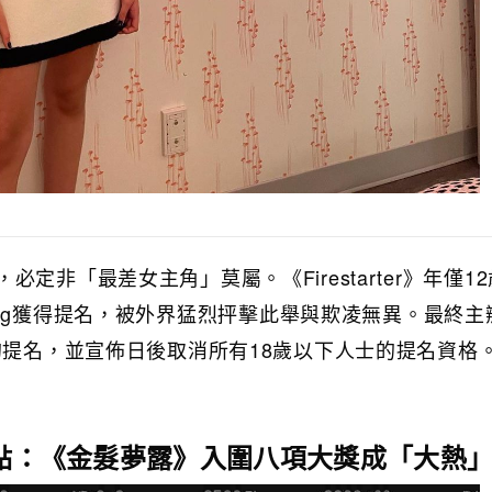
定非「最差女主角」莫屬。《Firestarter》年僅1
Armstong獲得提名，被外界猛烈抨擊此舉與欺凌無異。最終
的提名，並宣佈日後取消所有18歲以下人士的提名資格
焦點：《金髮夢露》入圍八項大獎成「大熱