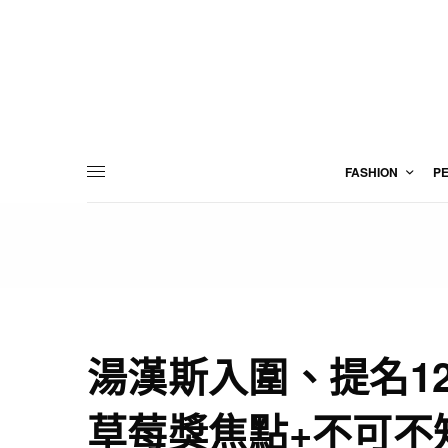
FASHION
P
湯漢斯入圍、提名1
草莓獎焦點+不可不