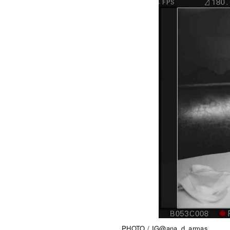
PHOTO / IG
@ana_d_armas