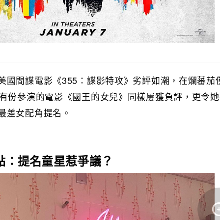
美國間諜電影《355：諜影特攻》劣評如潮，在爛蕃茄
部有份參演的電影《國王的女兒》同樣屢獲負評，更令
最差女配角提名。
焦點：提名童星惹爭議？