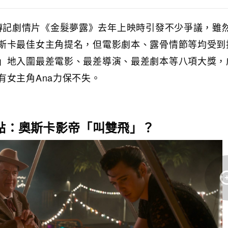
主演的傳記劇情片《金髮夢露》去年上映時引發不少爭議，雖然
斯卡最佳女主角提名，但電影劇本、露骨情節等均受到
」地入圍最差電影、最差導演、最差劇本等八項大獎，
有女主角Ana力保不失。
焦點：奧斯卡影帝「叫雙飛」？