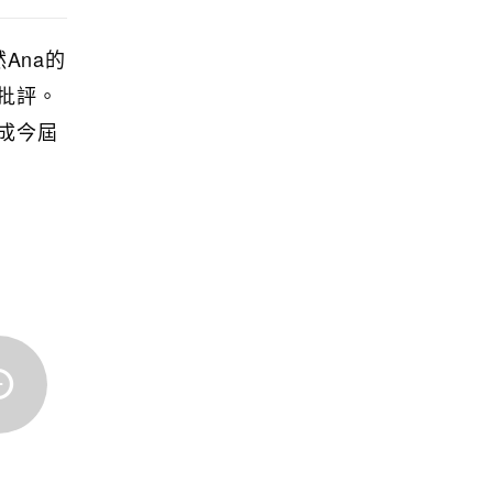
Ana的
批評。
成今屆