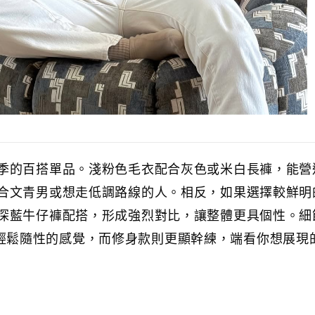
季的百搭單品。淺粉色毛衣配合灰色或米白長褲，能營
合文青男或想走低調路線的人。相反，如果選擇較鮮明
深藍牛仔褲配搭，形成強烈對比，讓整體更具個性。細
衣會給人輕鬆隨性的感覺，而修身款則更顯幹練，端看你想展現