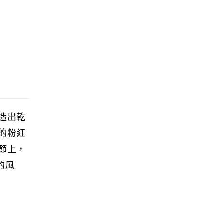
造出乾
的粉紅
節上，
的風