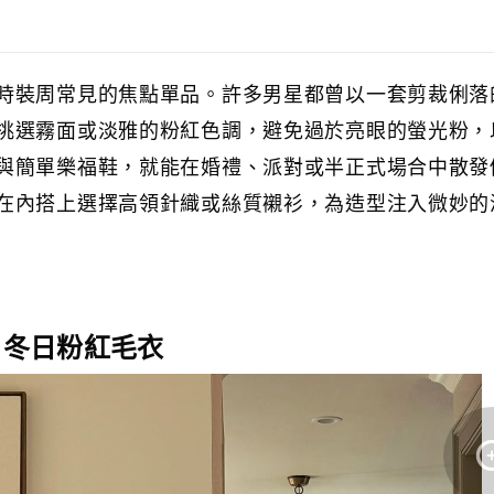
時裝周常見的焦點單品。許多男星都曾以一套剪裁俐落
挑選霧面或淡雅的粉紅色調，避免過於亮眼的螢光粉，
與簡單樂福鞋，就能在婚禮、派對或半正式場合中散發
在內搭上選擇高領針織或絲質襯衫，為造型注入微妙的
: 冬日粉紅毛衣