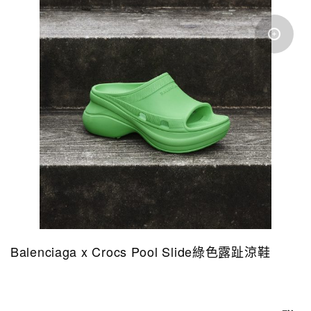
Balenciaga x Crocs Pool Slide綠色露趾涼鞋