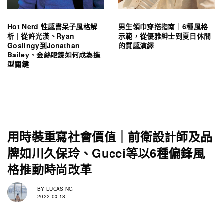
Hot Nerd 性感書呆子風格解
男生領巾穿搭指南｜6種風格
析 | 從許光漢、Ryan
示範，從優雅紳士到夏日休閒
Goslingy到Jonathan
的質感演繹
Bailey，金絲眼鏡如何成為造
型關鍵
用時裝重寫社會價值｜前衛設計師及品
牌如川久保玲、Gucci等以6種偏鋒風
格推動時尚改革
BY
LUCAS NG
2022-03-18