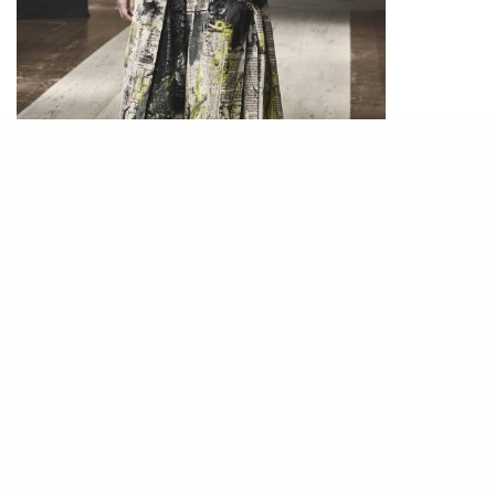
川久保玲、山本耀司早已被視為 「逆時尚」的先
鋒。1981年，他們於法國巴黎展出首個服裝系列，
以寬闊輪廓、不對稱線條、素色布料、非傳統剪裁
方法，刻意製作出手工看似粗糙但舒適度極高的服
裝，推翻固有規範，開創新猷。