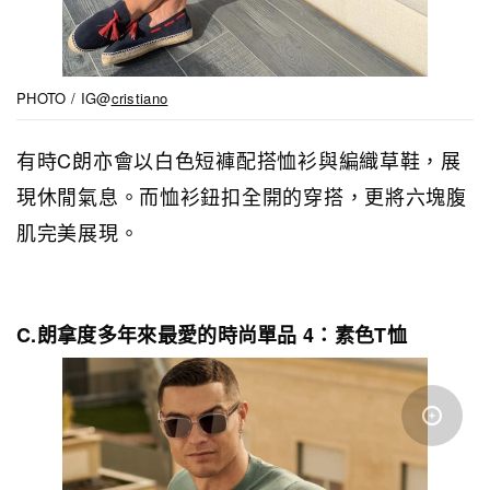
PHOTO / IG@
cristiano
有時C朗亦會以白色短褲配搭恤衫與編織草鞋，展
現休閒氣息。而恤衫鈕扣全開的穿搭，更將六塊腹
肌完美展現。
C.朗拿度多年來最愛的時尚單品 4：素色T恤