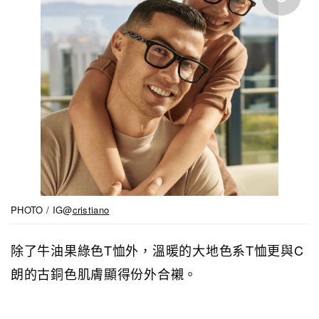
PHOTO / IG@
cristiano
除了牛油果綠色T恤外，溫暖的大地色系T恤更與C
朗的古銅色肌膚顯得份外合襯。