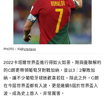
PHOTO / IG@
cristiano
2022卡塔爾世界盃進行得如火如荼，剛與曼聯解約
的C朗更帶領葡萄牙對戰加納，並以3：2擊敗加
納，讓不少葡萄牙球迷歡喜若狂。除此之外，C朗
在今屆世界盃都有入波，更是
連續5屆於世界盃入
波，成為史上首人，非常厲害。