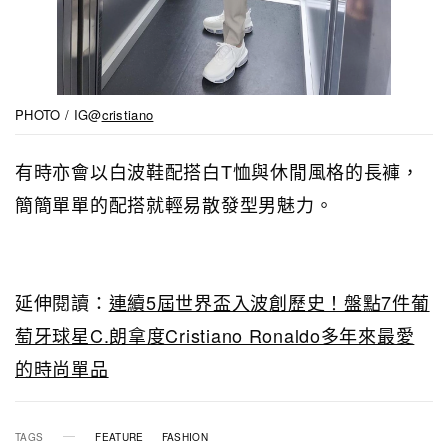
PHOTO / IG@
cristiano
有時亦會以白波鞋配搭白T恤與休閒風格的長褲，
簡簡單單的配搭就輕易散發型男魅力。
延伸閱讀：
連續5屆世界盃入波創歷史！盤點7件葡
萄牙球星C.朗拿度Cristiano Ronaldo多年來最愛
的時尚單品
TAGS
FEATURE
FASHION