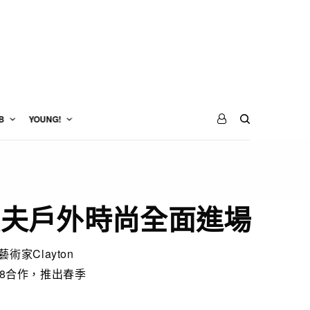
B
YOUNG!
尚 漁夫戶外時尚全面進場
家Clayton
st8合作，推出春季