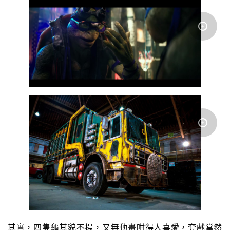
其實，四隻龜其貌不揚，又無動畫咁得人喜愛，套戲當然