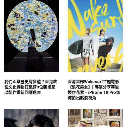
我們距離歷史有多遠？香港故
香港首部Wakesurf主題電影
宮文化博物館邀請9位藝術家
《浪花男女》| 導演分享幕後
以創作重新回應過去
製作花絮・iPhone 16 Pro如
何拍出貼浪視角