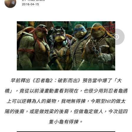
2016-04-15
早前釋出《忍者龜2：破影而出》預告當中爆了「大
橋」，竟從以前漫畫動畫看到現在，也很少用到忍者龜遇
上可以逆轉為人的藥物，我哋無得揀，今期至hit的做太
陽的後裔，或是做姓梁的後裔，但做龜定做人，今次這四
隻小龜有得揀。