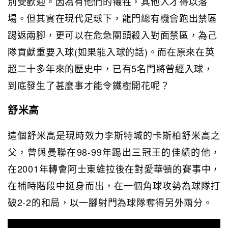
別受歡迎。因為有他們的犧牲，其他人才得以落
場。但其實在現代足球下，龍門總有機會跑出禁區
踢返兩腳，更可以在危急關頭殺入對面禁區，為己
隊貢獻重要入球(如果能入球的話)。而在原來在英
超二十多年來的歷史中，已有5名門將曾經入球，
到底發生了甚麼事才能令鐵樹開花呢？
舒米高
這個舒米高是現時效力李斯特城的卡斯柏舒米高之
父，曾與曼聯在98-99年踢出三冠王的佳績的他，
在2001年轉會阿士東維拉後在對愛華頓的賽事中，
在補時階段中挺身而出，在一個角球攻勢為球隊打
破2-2的和局，以一腳射門為球隊奪得另外兩分。