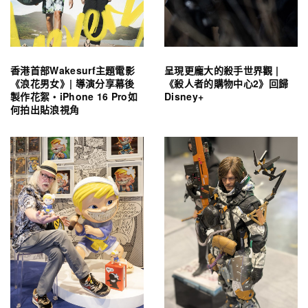
香港首部Wakesurf主題電影
呈現更龐大的殺手世界觀 |
《浪花男女》| 導演分享幕後
《殺人者的購物中心2》回歸
製作花絮・iPhone 16 Pro如
Disney+
何拍出貼浪視角