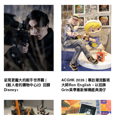
呈現更龐大的殺手世界觀 |
ACGHK 2026 | 專訪潮流藝術
《殺人者的購物中心2》回歸
大師Ron English・以招牌
Disney+
Grin美學重新解構經典清仔